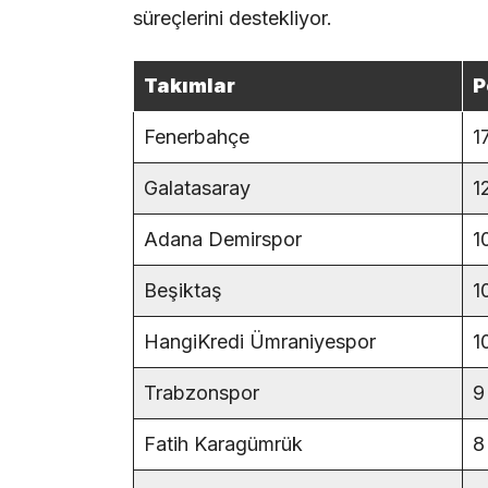
süreçlerini destekliyor.
Takımlar
P
Fenerbahçe
1
Galatasaray
1
Adana Demirspor
1
Beşiktaş
1
HangiKredi Ümraniyespor
1
Trabzonspor
9
Fatih Karagümrük
8