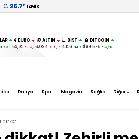
25.7
°
İZMIR
LAR
EURO
ALTIN
BİST
BITCOIN
53,92
6,084
14,126
$64.576
%0,04
%-0,11
%-0,14
%1,04
%0,28
itika
Dünya
Spor
Magazin
Sağlık
Diğer
 içeriyor
 dikkat! Zehirli me