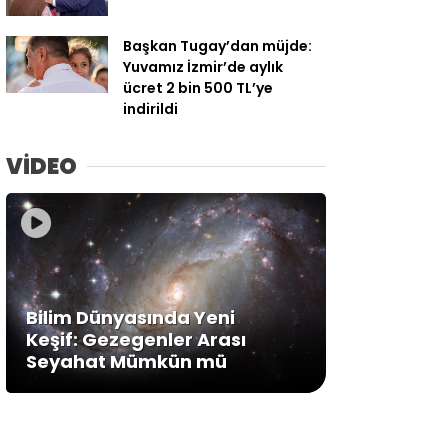
Başkan Tugay’dan müjde:
Yuvamız İzmir’de aylık
ücret 2 bin 500 TL’ye
indirildi
VİDEO
Bilim Dünyasında Yeni
Keşif: Gezegenler Arası
Seyahat Mümkün mü