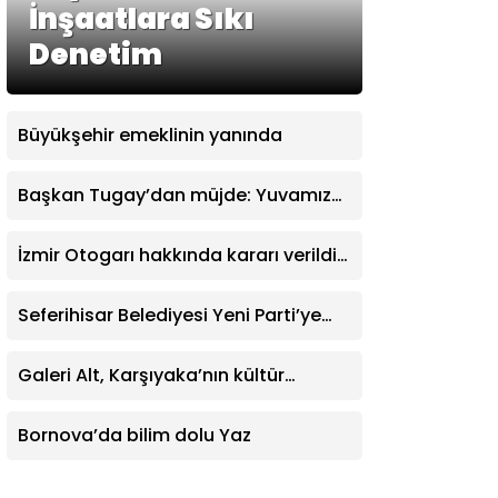
İnşaatlara Sıkı
Denetim
Büyükşehir emeklinin yanında
Başkan Tugay’dan müjde: Yuvamız
İzmir’de aylık ücret 2 bin 500 TL’ye
indirildi
İzmir Otogarı hakkında kararı verildi:
İşletme hakkı Büyükşehir’e verildi
Seferihisar Belediyesi Yeni Parti’ye
katıldı
Galeri Alt, Karşıyaka’nın kültür
yaşamına değer katıyor
Bornova’da bilim dolu Yaz