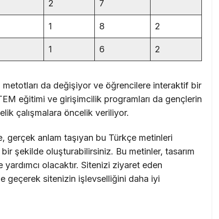
2
7
1
8
2
1
6
2
m metotları da değişiyor ve öğrencilere interaktif bir
M eğitimi ve girişimcilik programları da gençlerin
lik çalışmalara öncelik veriliyor.
e, gerçek anlam taşıyan bu Türkçe metinleri
ir şekilde oluşturabilirsiniz. Bu metinler, tasarım
 yardımcı olacaktır. Sitenizi ziyaret eden
me geçerek sitenizin işlevselliğini daha iyi