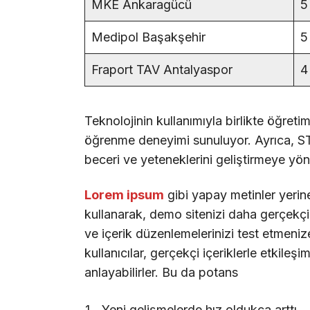
MKE Ankaragücü
5
Medipol Başakşehir
5
Fraport TAV Antalyaspor
4
Teknolojinin kullanımıyla birlikte öğreti
öğrenme deneyimi sunuluyor. Ayrıca, STE
beceri ve yeteneklerini geliştirmeye yöne
Lorem ipsum
gibi yapay metinler yerin
kullanarak, demo sitenizi daha gerçekçi b
ve içerik düzenlemelerinizi test etmenize
kullanıcılar, gerçekçi içeriklerle etkileşi
anlayabilirler. Bu da potans
Yeni gelişmelerde hız oldukça arttı