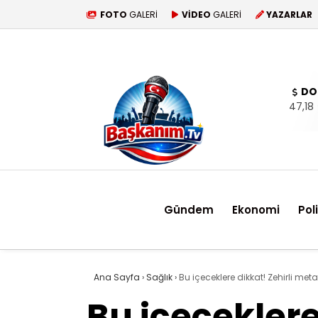
FOTO
GALERİ
VİDEO
GALERİ
YAZARLAR
DO
47,18
Gündem
Ekonomi
Pol
Ana Sayfa
›
Sağlık
›
Bu içeceklere dikkat! Zehirli metal
Bu içeceklere