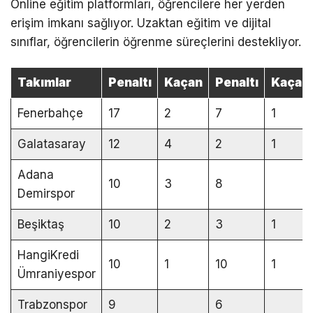
Online eğitim platformları, öğrencilere her yerden
erişim imkanı sağlıyor. Uzaktan eğitim ve dijital
sınıflar, öğrencilerin öğrenme süreçlerini destekliyor.
Takımlar
Penaltı
Kaçan
Penaltı
Kaçan
Fenerbahçe
17
2
7
1
Galatasaray
12
4
2
1
Adana
10
3
8
Demirspor
Beşiktaş
10
2
3
1
HangiKredi
10
1
10
1
Ümraniyespor
Trabzonspor
9
6