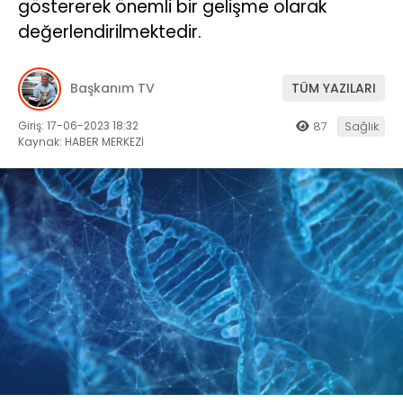
göstererek önemli bir gelişme olarak
değerlendirilmektedir.
Başkanım TV
TÜM YAZILARI
Giriş: 17-06-2023 18:32
87
Sağlık
Kaynak: HABER MERKEZİ