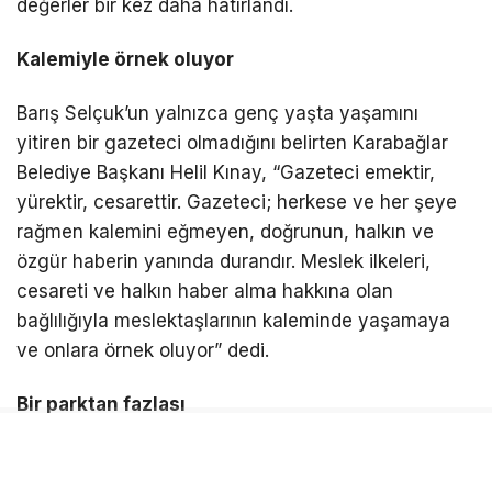
değerler bir kez daha hatırlandı.
Kalemiyle örnek oluyor
Barış Selçuk’un yalnızca genç yaşta yaşamını
yitiren bir gazeteci olmadığını belirten Karabağlar
Belediye Başkanı Helil Kınay, “Gazeteci emektir,
yürektir, cesarettir. Gazeteci; herkese ve her şeye
rağmen kalemini eğmeyen, doğrunun, halkın ve
özgür haberin yanında durandır. Meslek ilkeleri,
cesareti ve halkın haber alma hakkına olan
bağlılığıyla meslektaşlarının kaleminde yaşamaya
ve onlara örnek oluyor” dedi.
Bir parktan fazlası
Gazeteci Barış Selçuk Parkı’nın bir parktan daha
fazla anlam taşıdığını ifade eden Başkan Kınay,