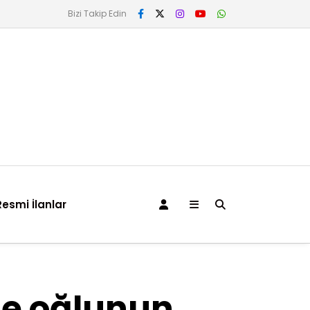
Bizi Takip Edin
Resmi İlanlar
de oğlunun