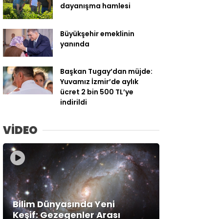
dayanışma hamlesi
Büyükşehir emeklinin
yanında
Başkan Tugay’dan müjde:
Yuvamız İzmir’de aylık
ücret 2 bin 500 TL’ye
indirildi
VİDEO
Bilim Dünyasında Yeni
Keşif: Gezegenler Arası