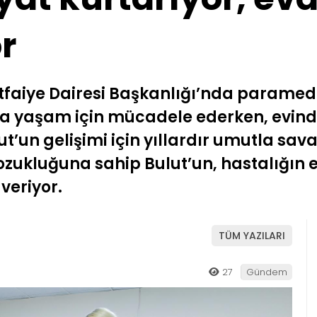
r
 İtfaiye Dairesi Başkanlığı’nda parame
da yaşam için mücadele ederken, evind
t’un gelişimi için yıllardır umutla sav
kluğuna sahip Bulut’un, hastalığın en i
veriyor.
TÜM YAZILARI
27
Gündem