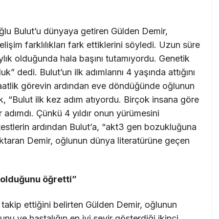
 oğlu Bulut’u dünyaya getiren Gülden Demir,
im farklılıkları fark ettiklerini söyledi. Uzun süre
aylık olduğunda hala başını tutamıyordu. Genetik
k” dedi. Bulut’un ilk adımlarını 4 yaşında attığını
saatlik görevin ardından eve döndüğünde oğlunun
, “Bulut ilk kez adım atıyordu. Birçok insana göre
r adımdı. Çünkü 4 yıldır onun yürümesini
 testlerin ardından Bulut’a, “akt3 gen bozukluğuna
aktaran Demir, oğlunun dünya literatürüne geçen
 olduğunu öğretti”
 takip ettiğini belirten Gülden Demir, oğlunun
nu ve hastalığın en iyi seyir gösterdiği ikinci