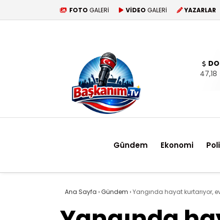
FOTO
GALERİ
VİDEO
GALERİ
YAZARLAR
DO
47,18
Gündem
Ekonomi
Pol
Ana Sayfa
›
Gündem
›
Yangında hayat kurtarıyor, 
Yangında hay