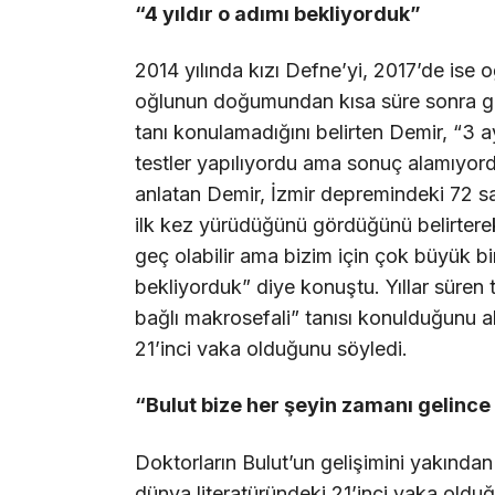
“4 yıldır o adımı bekliyorduk”
2014 yılında kızı Defne’yi, 2017’de ise
oğlunun doğumundan kısa süre sonra geliş
tanı konulamadığını belirten Demir, “3 
testler yapılıyordu ama sonuç alamıyordu
anlatan Demir, İzmir depremindeki 72 
ilk kez yürüdüğünü gördüğünü belirterek
geç olabilir ama bizim için çok büyük bi
bekliyorduk” diye konuştu. Yıllar süren
bağlı makrosefali” tanısı konulduğunu 
21’inci vaka olduğunu söyledi.
“Bulut bize her şeyin zamanı gelince
Doktorların Bulut’un gelişimini yakından
dünya literatüründeki 21’inci vaka olduğu