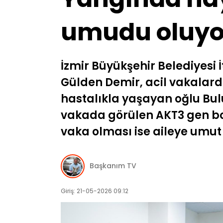
umudu oluyo
İzmir Büyükşehir Belediyesi
Gülden Demir, acil vakalar
hastalıkla yaşayan oğlu Bulu
vakada görülen AKT3 gen bozu
vaka olması ise aileye umut 
Başkanım TV
Giriş: 21-05-2026 09:12