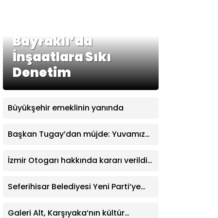
Bayraklı’da
İnşaatlara Sıkı
Denetim
Büyükşehir emeklinin yanında
Başkan Tugay’dan müjde: Yuvamız
İzmir’de aylık ücret 2 bin 500 TL’ye
indirildi
İzmir Otogarı hakkında kararı verildi:
İşletme hakkı Büyükşehir’e verildi
Seferihisar Belediyesi Yeni Parti’ye
katıldı
Galeri Alt, Karşıyaka’nın kültür