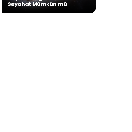
Seyahat Mümkün mü