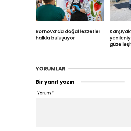
Bornova’da doğal lezzetler
Karşıyak
halkla buluşuyor
yenileniy
güzelleş
YORUMLAR
Bir yanıt yazın
Yorum
*