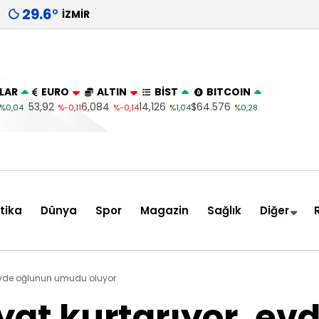
29.6
°
İZMIR
LAR
EURO
ALTIN
BİST
BITCOIN
53,92
6,084
14,126
$64.576
%0,04
%-0,11
%-0,14
%1,04
%0,28
itika
Dünya
Spor
Magazin
Sağlık
Diğer
evde oğlunun umudu oluyor
at kurtarıyor, ev