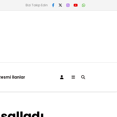
Bizi Takip Edin
Resmi İlanlar
 salladı