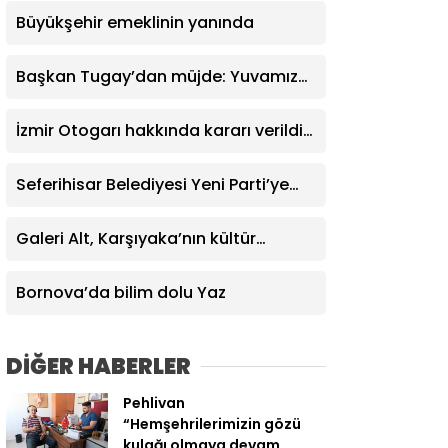
Büyükşehir emeklinin yanında
Başkan Tugay’dan müjde: Yuvamız
İzmir’de aylık ücret 2 bin 500 TL’ye
indirildi
İzmir Otogarı hakkında kararı verildi:
İşletme hakkı Büyükşehir’e verildi
Seferihisar Belediyesi Yeni Parti’ye
katıldı
Galeri Alt, Karşıyaka’nın kültür
yaşamına değer katıyor
Bornova’da bilim dolu Yaz
DİĞER HABERLER
Pehlivan
“Hemşehrilerimizin gözü
kulağı olmaya devam