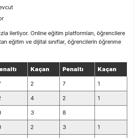
mevcut
or
la ilerliyor. Online eğitim platformları, öğrencilere
n eğitim ve dijital sınıflar, öğrencilerin öğrenme
enaltı
Kaçan
Penaltı
Kaçan
7
2
7
1
2
4
2
1
0
3
8
0
2
3
1