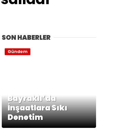
SON HABERLER
Gündem
Bayraklı’da
İnşaatlara Sıkı
Denetim