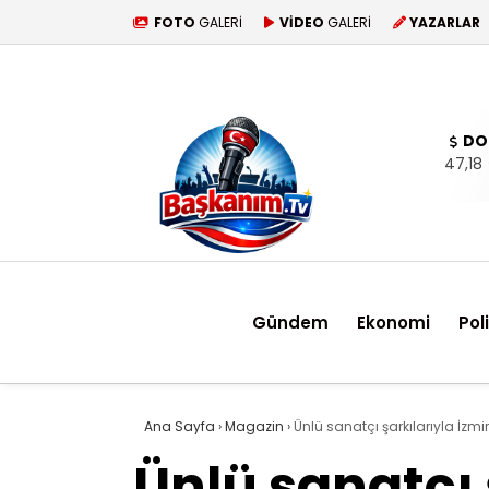
FOTO
GALERİ
VİDEO
GALERİ
YAZARLAR
DO
47,18
Gündem
Ekonomi
Pol
Ana Sayfa
›
Magazin
›
Ünlü sanatçı şarkılarıyla İzmir
Ünlü sanatçı ş