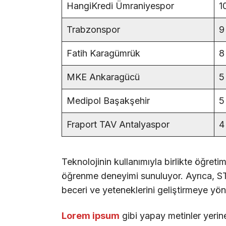
HangiKredi Ümraniyespor
1
Trabzonspor
9
Fatih Karagümrük
8
MKE Ankaragücü
5
Medipol Başakşehir
5
Fraport TAV Antalyaspor
4
Teknolojinin kullanımıyla birlikte öğreti
öğrenme deneyimi sunuluyor. Ayrıca, STE
beceri ve yeteneklerini geliştirmeye yöne
Lorem ipsum
gibi yapay metinler yerin