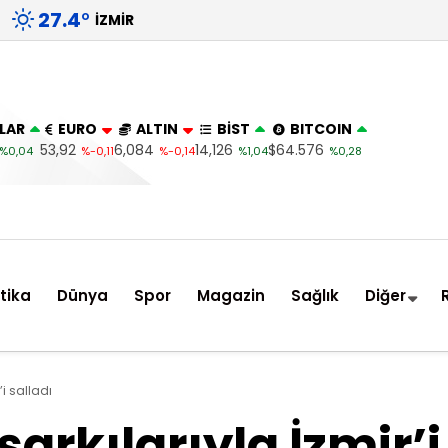
27.4
°
İZMIR
LAR
EURO
ALTIN
BİST
BITCOIN
53,92
6,084
14,126
$64.576
%0,04
%-0,11
%-0,14
%1,04
%0,28
itika
Dünya
Spor
Magazin
Sağlık
Diğer
’i salladı
arkılarıyla İzmir’i