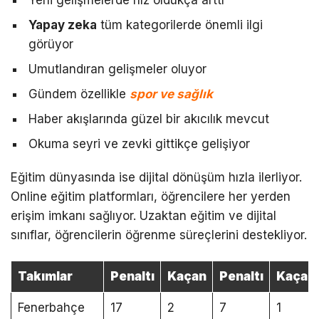
Yeni gelişmelerde hız oldukça arttı
Yapay zeka
tüm kategorilerde önemli ilgi
görüyor
Umutlandıran gelişmeler oluyor
Gündem özellikle
spor ve sağlık
Haber akışlarında güzel bir akıcılık mevcut
Okuma seyri ve zevki gittikçe gelişiyor
Eğitim dünyasında ise dijital dönüşüm hızla ilerliyor.
Online eğitim platformları, öğrencilere her yerden
erişim imkanı sağlıyor. Uzaktan eğitim ve dijital
sınıflar, öğrencilerin öğrenme süreçlerini destekliyor.
Takımlar
Penaltı
Kaçan
Penaltı
Kaçan
Fenerbahçe
17
2
7
1