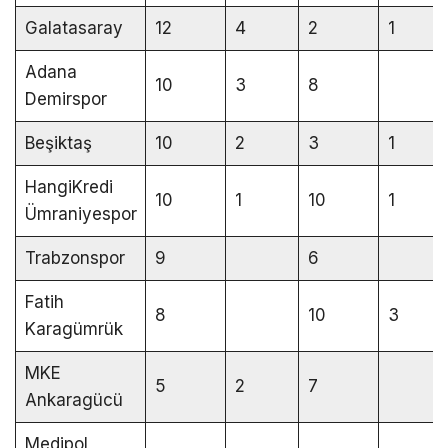
Galatasaray
12
4
2
1
Adana
10
3
8
Demirspor
Beşiktaş
10
2
3
1
HangiKredi
10
1
10
1
Ümraniyespor
Trabzonspor
9
6
Fatih
8
10
3
Karagümrük
MKE
5
2
7
Ankaragücü
Medipol