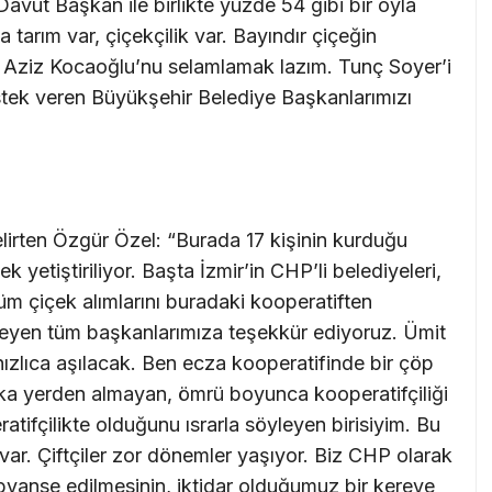
 Davut Başkan ile birlikte yüzde 54 gibi bir oyla
 tarım var, çiçekçilik var. Bayındır çiçeğin
 Aziz Kocaoğlu’nu selamlamak lazım. Tunç Soyer’i
tek veren Büyükşehir Belediye Başkanlarımızı
lirten Özgür Özel: “Burada 17 kişinin kurduğu
 yetiştiriliyor. Başta İzmir’in CHP’li belediyeleri,
üm çiçek alımlarını buradaki kooperatiften
kleyen tüm başkanlarımıza teşekkür ediyoruz. Ümit
 hızlıca aşılacak. Ben ecza kooperatifinde bir çöp
şka yerden almayan, ömrü boyunca kooperatifçiliği
atifçilikte olduğunu ısrarla söyleyen birisiyim. Bu
r var. Çiftçiler zor dönemler yaşıyor. Biz CHP olarak
 sübvanse edilmesinin, iktidar olduğumuz bir kereye