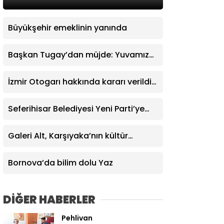
Büyükşehir emeklinin yanında
Başkan Tugay’dan müjde: Yuvamız
İzmir’de aylık ücret 2 bin 500 TL’ye
indirildi
İzmir Otogarı hakkında kararı verildi:
İşletme hakkı Büyükşehir’e verildi
Seferihisar Belediyesi Yeni Parti’ye
katıldı
Galeri Alt, Karşıyaka’nın kültür
yaşamına değer katıyor
Bornova’da bilim dolu Yaz
DİĞER HABERLER
Pehlivan