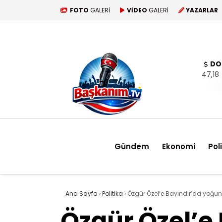
FOTO
GALERİ
VİDEO
GALERİ
YAZARLAR
DO
47,18
Gündem
Ekonomi
Pol
Ana Sayfa
›
Politika
›
Özgür Özel’e Bayındır’da yoğun 
Özgür Özel’e 