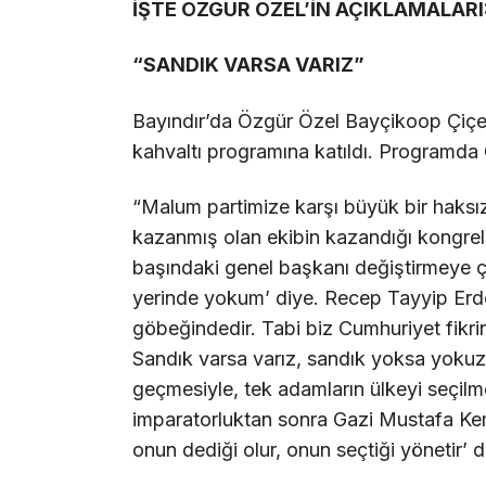
İŞTE ÖZGÜR ÖZEL’İN AÇIKLAMALARI
“SANDIK VARSA VARIZ”
Bayındır’da Özgür Özel Bayçikoop Çiçe
kahvaltı programına katıldı. Programda
“Malum partimize karşı büyük bir haksızl
kazanmış olan ekibin kazandığı kongrel
başındaki genel başkanı değiştirmeye çal
yerinde yokum’ diye. Recep Tayyip Erd
göbeğindedir. Tabi biz Cumhuriyet fikrini
Sandık varsa varız, sandık yoksa yokuz
geçmesiyle, tek adamların ülkeyi seçil
imparatorluktan sonra Gazi Mustafa Kemal 
onun dediği olur, onun seçtiği yönetir’ d