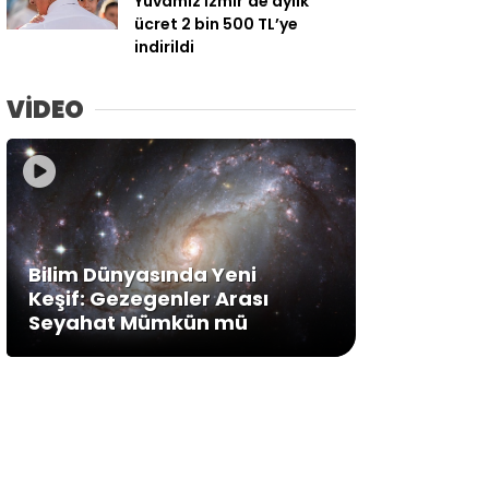
Yuvamız İzmir’de aylık
ücret 2 bin 500 TL’ye
indirildi
VİDEO
Bilim Dünyasında Yeni
Keşif: Gezegenler Arası
Seyahat Mümkün mü