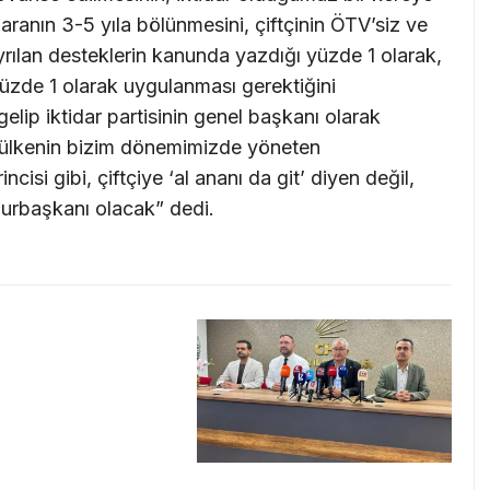
paranın 3-5 yıla bölünmesini, çiftçinin ÖTV’siz ve
yrılan desteklerin kanunda yazdığı yüzde 1 olarak,
 yüzde 1 olarak uygulanması gerektiğini
lip iktidar partisinin genel başkanı olarak
u ülkenin bizim dönemimizde yöneten
isi gibi, çiftçiye ‘al ananı da git’ diyen değil,
umhurbaşkanı olacak” dedi.