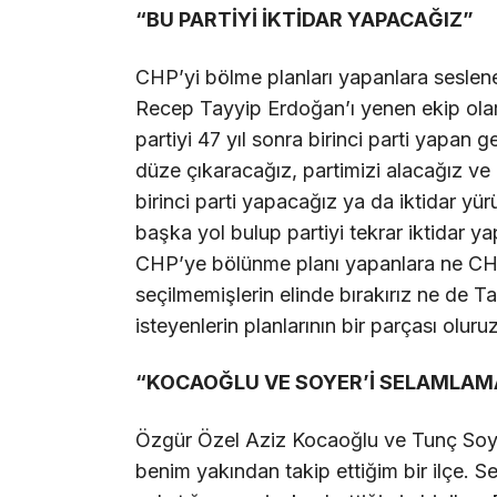
“BU PARTİYİ İKTİDAR YAPACAĞIZ”
CHP’yi bölme planları yapanlara seslen
Recep Tayyip Erdoğan’ı yenen ekip olar
partiyi 47 yıl sonra birinci parti yapan
düze çıkaracağız, partimizi alacağız ve
birinci parti yapacağız ya da iktidar y
başka yol bulup partiyi tekrar iktidar ya
CHP’ye bölünme planı yapanlara ne CHP’
seçilmemişlerin elinde bırakırız ne de T
isteyenlerin planlarının bir parçası oluru
“KOCAOĞLU VE SOYER’İ SELAMLAM
Özgür Özel Aziz Kocaoğlu ve Tunç Soyer
benim yakından takip ettiğim bir ilçe. 