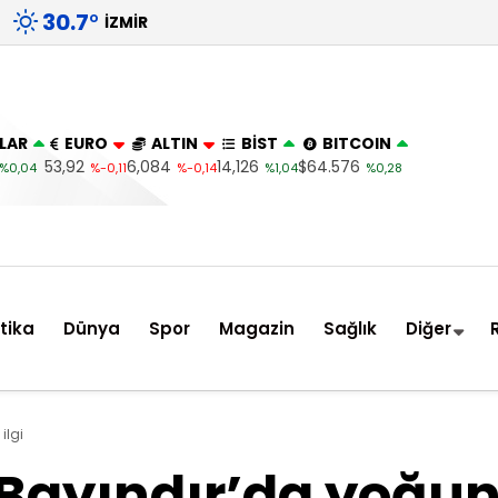
30.7
°
İZMIR
LAR
EURO
ALTIN
BİST
BITCOIN
53,92
6,084
14,126
$64.576
%0,04
%-0,11
%-0,14
%1,04
%0,28
itika
Dünya
Spor
Magazin
Sağlık
Diğer
ilgi
Bayındır’da yoğun 