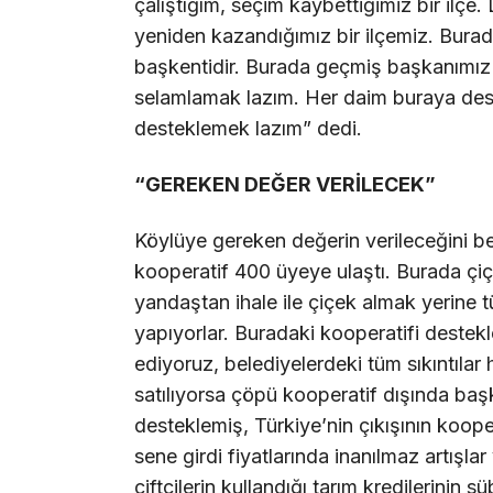
çalıştığım, seçim kaybettiğimiz bir ilçe.
yeniden kazandığımız bir ilçemiz. Burada
başkentidir. Burada geçmiş başkanımız
selamlamak lazım. Her daim buraya des
desteklemek lazım” dedi.
“GEREKEN DEĞER VERİLECEK”
Köylüye gereken değerin verileceğini be
kooperatif 400 üyeye ulaştı. Burada çiçek
yandaştan ihale ile çiçek almak yerine t
yapıyorlar. Buradaki kooperatifi deste
ediyoruz, belediyelerdeki tüm sıkıntılar
satılıyorsa çöpü kooperatif dışında ba
desteklemiş, Türkiye’nin çıkışının kooper
sene girdi fiyatlarında inanılmaz artışla
çiftçilerin kullandığı tarım kredilerinin