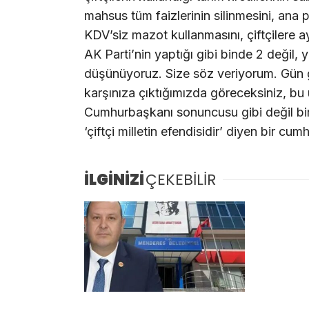
mahsus tüm faizlerinin silinmesini, ana 
KDV’siz mazot kullanmasını, çiftçilere a
AK Parti’nin yaptığı gibi binde 2 değil,
düşünüyoruz. Size söz veriyorum. Gün ge
karşınıza çıktığımızda göreceksiniz, b
Cumhurbaşkanı sonuncusu gibi değil birinc
‘çiftçi milletin efendisidir’ diyen bir c
İLGİNİZİ
ÇEKEBİLİR