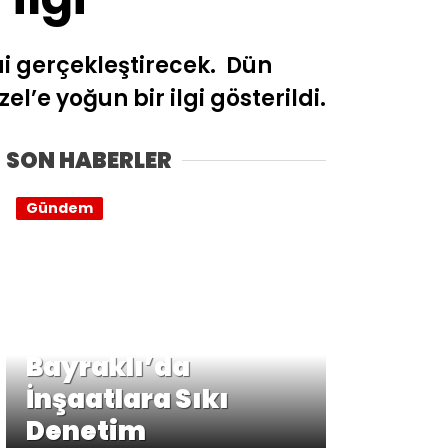
i gerçekleştirecek. Dün
l’e yoğun bir ilgi gösterildi.
SON HABERLER
Gündem
Bayraklı’da
İnşaatlara Sıkı
Denetim