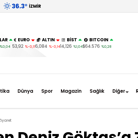
36.3
°
İZMIR
LAR
EURO
ALTIN
BİST
BITCOIN
53,92
6,084
14,126
$64.576
%0,04
%-0,11
%-0,14
%1,04
%0,28
itika
Dünya
Spor
Magazin
Sağlık
Diğer
Ziyaret
en Deniz Göktaş’a 