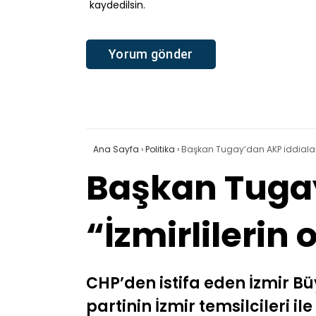
kaydedilsin.
Ana Sayfa
›
Politika
›
Başkan Tugay’dan AKP iddiaların
Başkan Tugay
“İzmirlilerin
CHP’den istifa eden İzmir B
partinin İzmir temsilcileri 