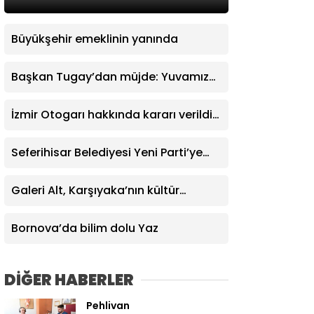
Büyükşehir emeklinin yanında
Başkan Tugay’dan müjde: Yuvamız
İzmir’de aylık ücret 2 bin 500 TL’ye
indirildi
İzmir Otogarı hakkında kararı verildi:
İşletme hakkı Büyükşehir’e verildi
Seferihisar Belediyesi Yeni Parti’ye
katıldı
Galeri Alt, Karşıyaka’nın kültür
yaşamına değer katıyor
Bornova’da bilim dolu Yaz
DİĞER HABERLER
Pehlivan