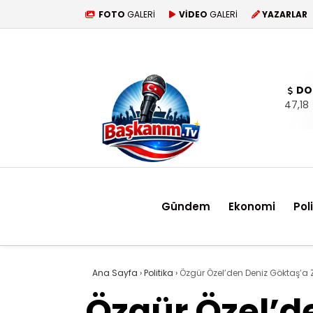
FOTO
GALERİ
VİDEO
GALERİ
YAZARLAR
DO
47,18
Gündem
Ekonomi
Pol
Ana Sayfa
›
Politika
›
Özgür Özel’den Deniz Göktaş’a 
Özgür Özel’d