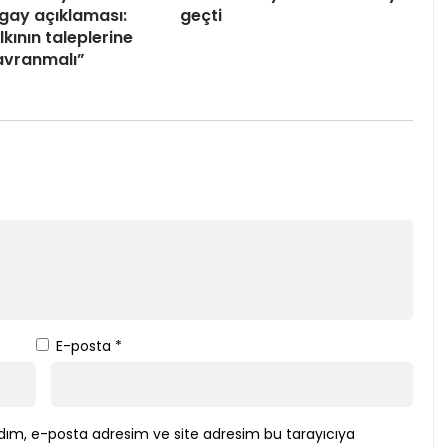
gay açıklaması:
geçti
lkının taleplerine
avranmalı”
E-posta
*
dım, e-posta adresim ve site adresim bu tarayıcıya