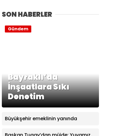
SON HABERLER
Gündem
Bayraklı’da
İnşaatlara Sıkı
Denetim
Büyükşehir emeklinin yanında
Başkan Tugay’dan müjde: Yuvamız