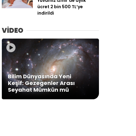
Yuvamız İzmir’de aylık
ücret 2 bin 500 TL’ye
indirildi
VİDEO
Bilim Dünyasında Yeni
Keşif: Gezegenler Arası
Seyahat Mümkün mü