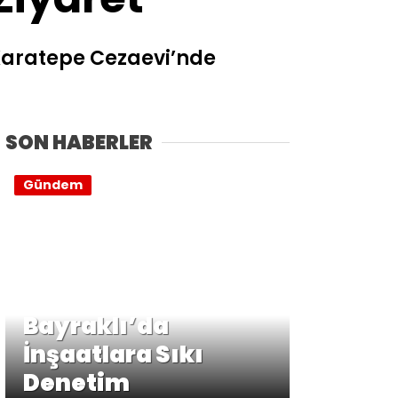
Karatepe Cezaevi’nde
SON HABERLER
Gündem
Bayraklı’da
İnşaatlara Sıkı
Denetim