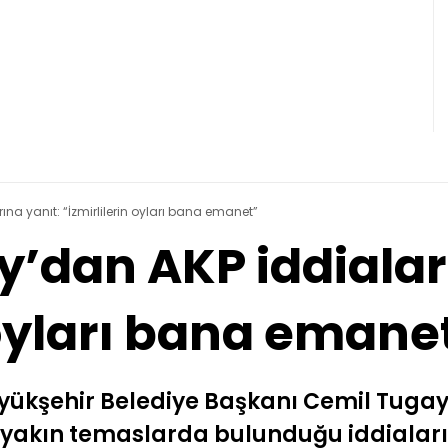
a yanıt: “İzmirlilerin oyları bana emanet”
’dan AKP iddialar
 oyları bana emane
üyükşehir Belediye Başkanı Cemil Tugay
ile yakın temaslarda bulunduğu iddiaları