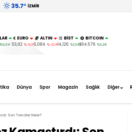
35.7
°
İZMIR
LAR
EURO
ALTIN
BİST
BITCOIN
53,92
6,084
14,126
$64.576
%0,04
%-0,11
%-0,14
%1,04
%0,28
itika
Dünya
Spor
Magazin
Sağlık
Diğer
dı: Son Trendler Neler?