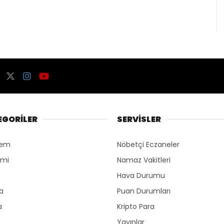
EGORİLER
SERVİSLER
dem
Nöbetçi Eczaneler
omi
Namaz Vakitleri
Hava Durumu
ka
Puan Durumları
a
Kripto Para
Yayınlar