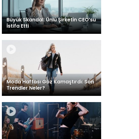
Büyük Skandal: Ünlü Şirketin CEO’su
İstifa Etti
Moda Haftası Göz Kamaştırdı: Son
Trendler Neler?