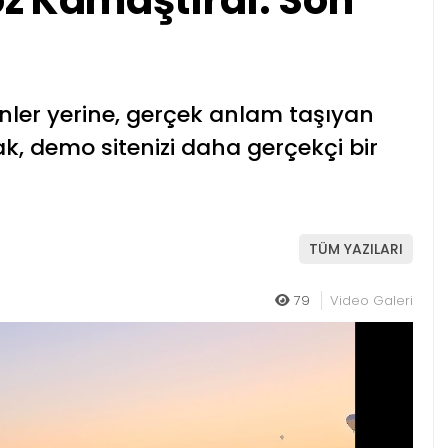
z Kamaştırdı: Son
nler yerine, gerçek anlam taşıyan
k, demo sitenizi daha gerçekçi bir
TÜM YAZILARI
79
Video Galeri