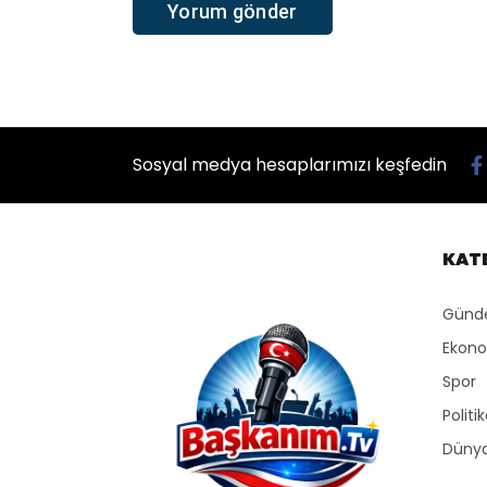
Sosyal medya hesaplarımızı keşfedin
KAT
Gün
Ekon
Spor
Politi
Düny