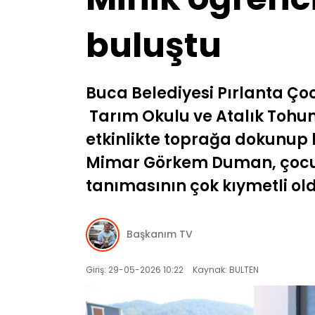
buluştu
Buca Belediyesi Pırlanta Çoc
Tarım Okulu ve Atalık Tohum 
etkinlikte toprağa dokunup 
Mimar Görkem Duman, çocuk
tanımasının çok kıymetli ol
Başkanım TV
Giriş: 29-05-2026 10:22
Kaynak: BULTEN