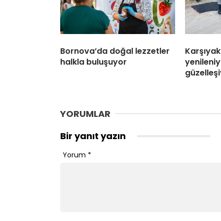
Bornova’da doğal lezzetler
Karşıyak
halkla buluşuyor
yenileniy
güzelleş
YORUMLAR
Bir yanıt yazın
Yorum
*