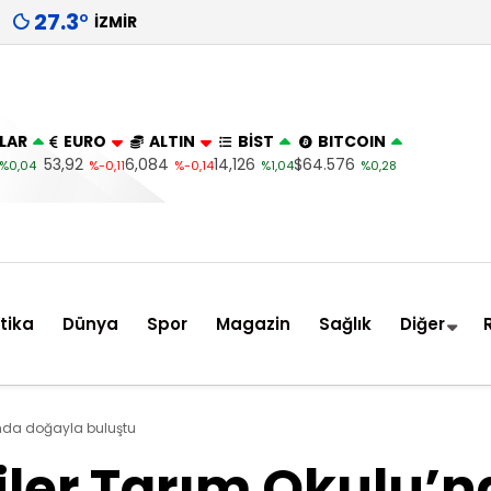
27.3
°
İZMIR
LAR
EURO
ALTIN
BİST
BITCOIN
53,92
6,084
14,126
$64.576
%0,04
%-0,11
%-0,14
%1,04
%0,28
itika
Dünya
Spor
Magazin
Sağlık
Diğer
’nda doğayla buluştu
iler Tarım Okulu’