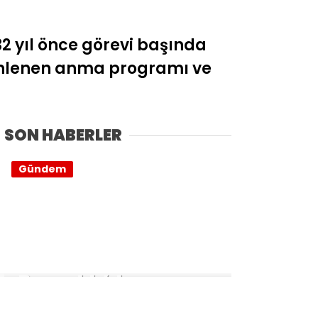
32 yıl önce görevi başında
zenlenen anma programı ve
SON HABERLER
Gündem
Bayraklı’da
İnşaatlara Sıkı