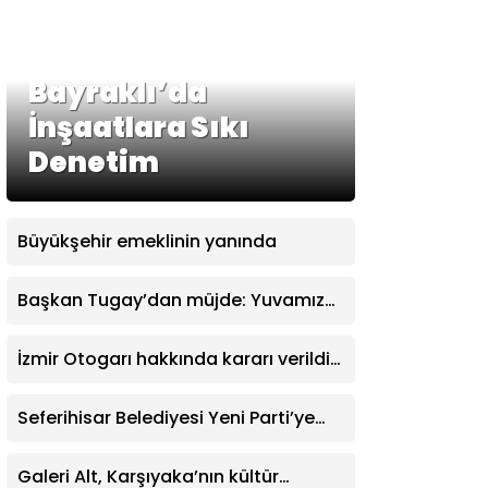
Bayraklı’da
İnşaatlara Sıkı
Denetim
Büyükşehir emeklinin yanında
Başkan Tugay’dan müjde: Yuvamız
İzmir’de aylık ücret 2 bin 500 TL’ye
indirildi
İzmir Otogarı hakkında kararı verildi:
İşletme hakkı Büyükşehir’e verildi
Seferihisar Belediyesi Yeni Parti’ye
katıldı
Galeri Alt, Karşıyaka’nın kültür