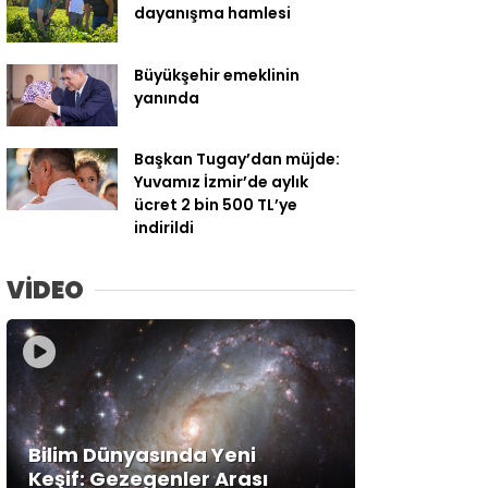
dayanışma hamlesi
Büyükşehir emeklinin
yanında
Başkan Tugay’dan müjde:
Yuvamız İzmir’de aylık
ücret 2 bin 500 TL’ye
indirildi
VİDEO
Bilim Dünyasında Yeni
Keşif: Gezegenler Arası