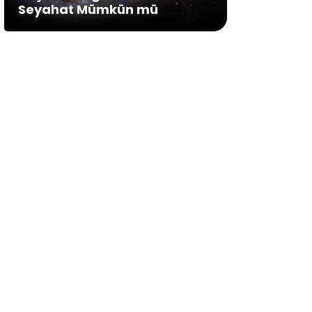
Seyahat Mümkün mü