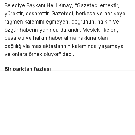
Belediye Başkanı Helil Kınay, “Gazeteci emektir,
yürektir, cesarettir. Gazeteci; herkese ve her şeye
rağmen kalemini eğmeyen, doğrunun, halkın ve
özgür haberin yanında durandır. Meslek ilkeleri,
cesareti ve halkın haber alma hakkına olan
bağlılığıyla meslektaşlarının kaleminde yaşamaya
ve onlara örnek oluyor” dedi.
Bir parktan fazlası
Gazeteci Barış Selçuk Parkı’nın bir parktan daha
fazla anlam taşıdığını ifade eden Başkan Kınay,
“Kentler sadece binalardan ibaret değildir. Kentler;
kimliğiyle, kültürüyle, geçmişiyle ve değerleriyle
yaşar. Bu parkta Barış Selçuk’un adıyla birlikte
emeği, cesareti, halkın haber alma özgürlüğü ve bu
uğurda ödenen bedeller de yaşamaya devam