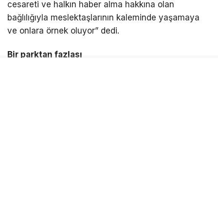
cesareti ve halkın haber alma hakkına olan
bağlılığıyla meslektaşlarının kaleminde yaşamaya
ve onlara örnek oluyor” dedi.
Bir parktan fazlası
Gazeteci Barış Selçuk Parkı’nın bir parktan daha
fazla anlam taşıdığını ifade eden Başkan Kınay,
“Kentler sadece binalardan ibaret değildir. Kentler;
kimliğiyle, kültürüyle, geçmişiyle ve değerleriyle
yaşar. Bu parkta Barış Selçuk’un adıyla birlikte
emeği, cesareti, halkın haber alma özgürlüğü ve bu
uğurda ödenen bedeller de yaşamaya devam
ediyor” diye konuştu. Karabağlar ‘da değişim ve
dönüşümü yalnızca fiziksel yatırımlarla sınırlı
görmediklerini dile getiren Başkan Kınay,
“Karabağlar ‘da değişimi yalnızca binalarla değil;