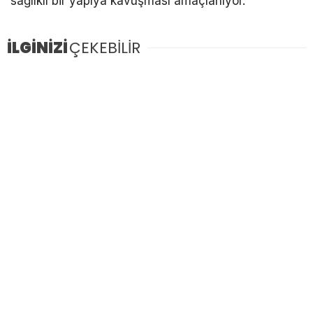
sağlıklı bir yapıya kavuşması amaçlanıyor.
İLGİNİZİ
ÇEKEBİLİR