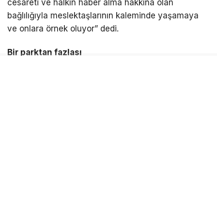
cesareti ve halkın haber alma hakkına olan
bağlılığıyla meslektaşlarının kaleminde yaşamaya
ve onlara örnek oluyor” dedi.
Bir parktan fazlası
Gazeteci Barış Selçuk Parkı’nın bir parktan daha
fazla anlam taşıdığını ifade eden Başkan Kınay,
“Kentler sadece binalardan ibaret değildir. Kentler;
kimliğiyle, kültürüyle, geçmişiyle ve değerleriyle
yaşar. Bu parkta Barış Selçuk’un adıyla birlikte
emeği, cesareti, halkın haber alma özgürlüğü ve bu
uğurda ödenen bedeller de yaşamaya devam
ediyor” diye konuştu. Karabağlar ‘da değişim ve
dönüşümü yalnızca fiziksel yatırımlarla sınırlı
görmediklerini dile getiren Başkan Kınay,
“Karabağlar ‘da değişimi yalnızca binalarla değil;