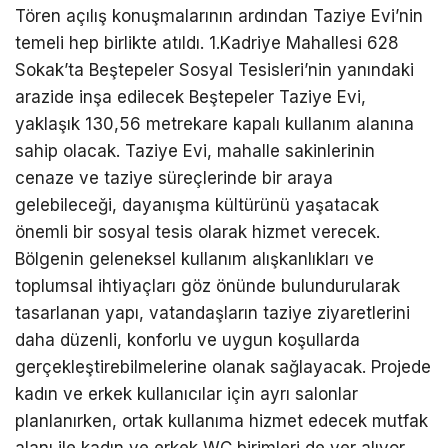
Tören açılış konuşmalarının ardından Taziye Evi’nin
temeli hep birlikte atıldı. 1.Kadriye Mahallesi 628
Sokak’ta Beştepeler Sosyal Tesisleri’nin yanındaki
arazide inşa edilecek Beştepeler Taziye Evi,
yaklaşık 130,56 metrekare kapalı kullanım alanına
sahip olacak. Taziye Evi, mahalle sakinlerinin
cenaze ve taziye süreçlerinde bir araya
gelebileceği, dayanışma kültürünü yaşatacak
önemli bir sosyal tesis olarak hizmet verecek.
Bölgenin geleneksel kullanım alışkanlıkları ve
toplumsal ihtiyaçları göz önünde bulundurularak
tasarlanan yapı, vatandaşların taziye ziyaretlerini
daha düzenli, konforlu ve uygun koşullarda
gerçekleştirebilmelerine olanak sağlayacak. Projede
kadın ve erkek kullanıcılar için ayrı salonlar
planlanırken, ortak kullanıma hizmet edecek mutfak
alanı ile kadın ve erkek WC birimleri de yer alıyor.