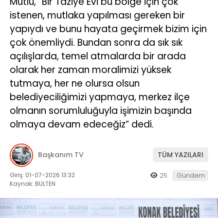
Mutlu, “Bir Taziye Evi bu bölge için çok
istenen, mutlaka yapılması gereken bir
yapıydı ve bunu hayata geçirmek bizim için
çok önemliydi. Bundan sonra da sık sık
açılışlarda, temel atmalarda bir arada
olarak her zaman moralimizi yüksek
tutmaya, her ne olursa olsun
belediyeciliğimizi yapmaya, merkez ilçe
olmanın sorumluluğuyla işimizin başında
olmaya devam edeceğiz” dedi.
Başkanım TV
TÜM YAZILARI
Giriş: 01-07-2026 13:32
25
Gündem
Kaynak: BULTEN