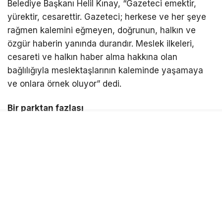
Belediye Başkanı Helil Kınay, “Gazeteci emektir,
yürektir, cesarettir. Gazeteci; herkese ve her şeye
rağmen kalemini eğmeyen, doğrunun, halkın ve
özgür haberin yanında durandır. Meslek ilkeleri,
cesareti ve halkın haber alma hakkına olan
bağlılığıyla meslektaşlarının kaleminde yaşamaya
ve onlara örnek oluyor” dedi.
Bir parktan fazlası
Gazeteci Barış Selçuk Parkı’nın bir parktan daha
fazla anlam taşıdığını ifade eden Başkan Kınay,
“Kentler sadece binalardan ibaret değildir. Kentler;
kimliğiyle, kültürüyle, geçmişiyle ve değerleriyle
yaşar. Bu parkta Barış Selçuk’un adıyla birlikte
emeği, cesareti, halkın haber alma özgürlüğü ve bu
uğurda ödenen bedeller de yaşamaya devam