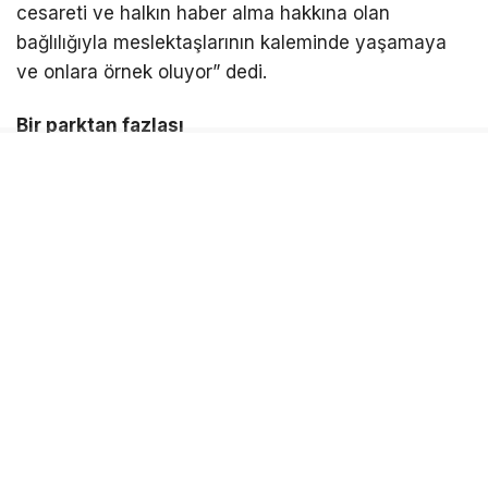
cesareti ve halkın haber alma hakkına olan
bağlılığıyla meslektaşlarının kaleminde yaşamaya
ve onlara örnek oluyor” dedi.
Bir parktan fazlası
Gazeteci Barış Selçuk Parkı’nın bir parktan daha
fazla anlam taşıdığını ifade eden Başkan Kınay,
“Kentler sadece binalardan ibaret değildir. Kentler;
kimliğiyle, kültürüyle, geçmişiyle ve değerleriyle
yaşar. Bu parkta Barış Selçuk’un adıyla birlikte
emeği, cesareti, halkın haber alma özgürlüğü ve bu
uğurda ödenen bedeller de yaşamaya devam
ediyor” diye konuştu. Karabağlar ‘da değişim ve
dönüşümü yalnızca fiziksel yatırımlarla sınırlı
görmediklerini dile getiren Başkan Kınay,
“Karabağlar ‘da değişimi yalnızca binalarla değil;