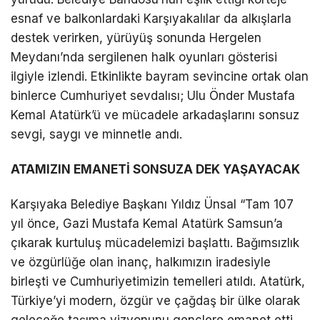
esnaf ve balkonlardaki Karşıyakalılar da alkışlarla
destek verirken, yürüyüş sonunda Hergelen
Meydanı’nda sergilenen halk oyunları gösterisi
ilgiyle izlendi. Etkinlikte bayram sevincine ortak olan
binlerce Cumhuriyet sevdalısı; Ulu Önder Mustafa
Kemal Atatürk’ü ve mücadele arkadaşlarını sonsuz
sevgi, saygı ve minnetle andı.
ATAMIZIN EMANETİ SONSUZA DEK YAŞAYACAK
Karşıyaka Belediye Başkanı Yıldız Ünsal “Tam 107
yıl önce, Gazi Mustafa Kemal Atatürk Samsun’a
çıkarak kurtuluş mücadelemizi başlattı. Bağımsızlık
ve özgürlüğe olan inanç, halkımızın iradesiyle
birleşti ve Cumhuriyetimizin temelleri atıldı. Atatürk,
Türkiye’yi modern, özgür ve çağdaş bir ülke olarak
geleceğe taşıma vizyonunu gençlere emanet etti.