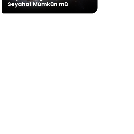
Seyahat Mümkün mü