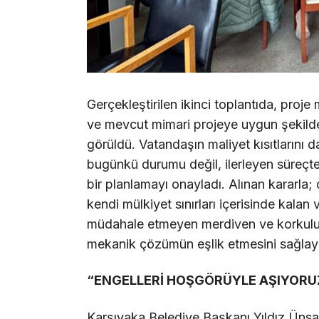
Gerçekleştirilen ikinci toplantıda, proj
ve mevcut mimari projeye uygun şekild
görüldü. Vatandaşın maliyet kısıtlarını d
bugünkü durumu değil, ilerleyen süreçte
bir planlamayı onayladı. Alınan kararl
kendi mülkiyet sınırları içerisinde kalan 
müdahale etmeyen merdiven ve korkulukta
mekanik çözümün eşlik etmesini sağlay
“ENGELLERİ HOŞGÖRÜYLE AŞIYORU
Karşıyaka Belediye Başkanı Yıldız Ünsa