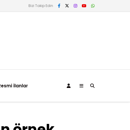
Bizi Takip Edin
Resmi İlanlar
çin örnek