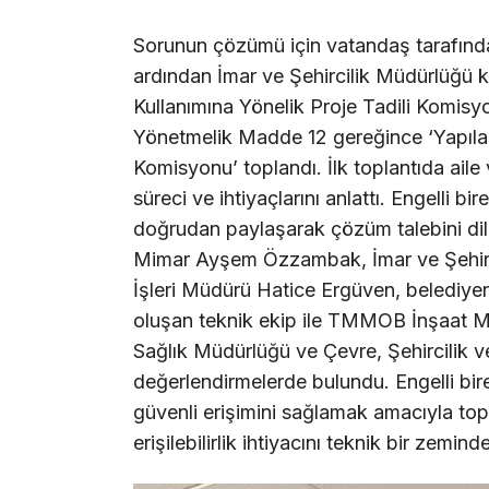
Sorunun çözümü için vatandaş tarafınd
ardından İmar ve Şehircilik Müdürlüğü 
Kullanımına Yönelik Proje Tadili Komisyo
Yönetmelik Madde 12 gereğince ‘Yapılard
Komisyonu’ toplandı. İlk toplantıda aile
süreci ve ihtiyaçlarını anlattı. Engelli b
doğrudan paylaşarak çözüm talebini dil
Mimar Ayşem Özzambak, İmar ve Şehir
İşleri Müdürü Hatice Ergüven, belediye
oluşan teknik ekip ile TMMOB İnşaat Mü
Sağlık Müdürlüğü ve Çevre, Şehircilik ve 
değerlendirmelerde bulundu. Engelli bi
güvenli erişimini sağlamak amacıyla to
erişilebilirlik ihtiyacını teknik bir zeminde