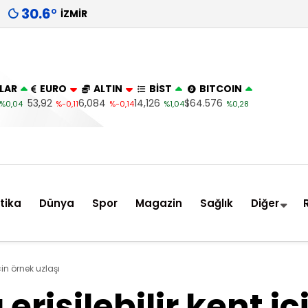
30.6
°
İZMIR
LAR
EURO
ALTIN
BİST
BITCOIN
53,92
6,084
14,126
$64.576
%0,04
%-0,11
%-0,14
%1,04
%0,28
itika
Dünya
Spor
Magazin
Sağlık
Diğer
çin örnek uzlaşı
erişilebilir kent i