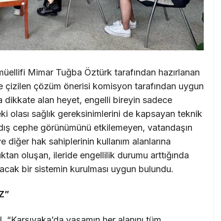
e müellifi Mimar Tuğba Öztürk tarafından hazırlanan
e çizilen çözüm önerisi komisyon tarafından uygun
a dikkate alan heyet, engelli bireyin sadece
ki olası sağlık gereksinimlerini de kapsayan teknik
a; dış cephe görünümünü etkilemeyen, vatandaşın
ve diğer hak sahiplerinin kullanım alanlarına
n oluşan, ileride engellilik durumu arttığında
acak bir sistemin kurulması uygun bulundu.
Z”
l, “Karşıyaka’da yaşamın her alanını tüm