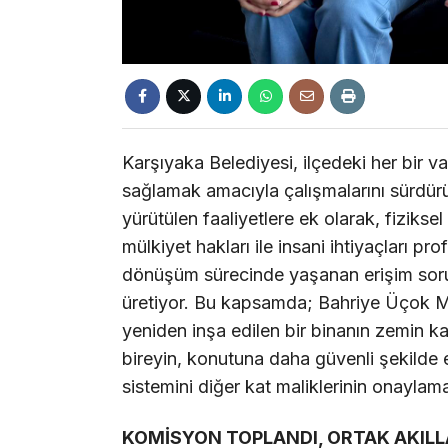
Karşıyaka Belediyesi, ilçedeki her bir v
sağlamak amacıyla çalışmalarını sürdürüy
yürütülen faaliyetlere ek olarak, fizikse
mülkiyet hakları ile insani ihtiyaçları p
dönüşüm sürecinde yaşanan erişim sorun
üretiyor. Bu kapsamda; Bahriye Üçok 
yeniden inşa edilen bir binanın zemin k
bireyin, konutuna daha güvenli şekilde er
sistemini diğer kat maliklerinin onayla
KOMİSYON TOPLANDI, ORTAK AKILL