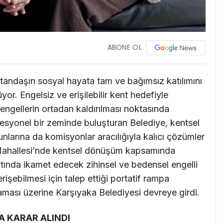
ABONE OL
atandaşın sosyal hayata tam ve bağımsız katılımını
or. Engelsiz ve erişilebilir kent hedefiyle
l engellerin ortadan kaldırılması noktasında
rofesyonel bir zeminde buluşturan Belediye, kentsel
larına da komisyonlar aracılığıyla kalıcı çözümler
Mahallesi’nde kentsel dönüşüm kapsamında
atında ikamet edecek zihinsel ve bedensel engelli
işebilmesi için talep ettiği portatif rampa
maması üzerine Karşıyaka Belediyesi devreye girdi.
A KARAR ALINDI