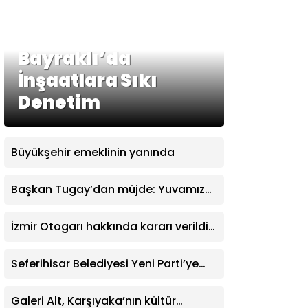
Bayraklı’da
İnşaatlara Sıkı
Denetim
Büyükşehir emeklinin yanında
Başkan Tugay’dan müjde: Yuvamız
İzmir’de aylık ücret 2 bin 500 TL’ye
indirildi
İzmir Otogarı hakkında kararı verildi:
İşletme hakkı Büyükşehir’e verildi
Seferihisar Belediyesi Yeni Parti’ye
katıldı
Galeri Alt, Karşıyaka’nın kültür