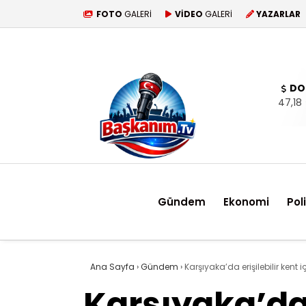
FOTO
GALERİ
VİDEO
GALERİ
YAZARLAR
DO
47,18
Gündem
Ekonomi
Pol
Ana Sayfa
›
Gündem
›
Karşıyaka’da erişilebilir kent i
Karşıyaka’da 