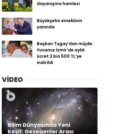
dayanışma hamlesi
Büyükşehir emeklinin
yanında
Başkan Tugay’dan müjde:
Yuvamız İzmir’de aylık
ücret 2 bin 500 TL’ye
indirildi
VİDEO
Bilim Dünyasında Yeni
Keşif: Gezegenler Arası