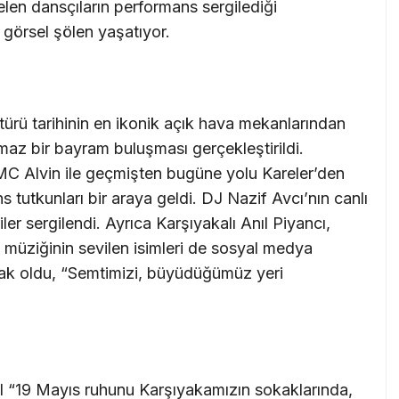
elen dansçıların performans sergilediği
 görsel şölen yaşatıyor.
ürü tarihinin en ikonik açık hava mekanlarından
maz bir bayram buluşması gerçekleştirildi.
 MC Alvin ile geçmişten bugüne yolu Kareler’den
tutkunları bir araya geldi. DJ Nazif Avcı’nın canlı
r sergilendi. Ayrıca Karşıyakalı Anıl Piyancı,
p müziğinin sevilen isimleri de sosyal medya
rtak oldu, “Semtimizi, büyüdüğümüz yeri
l “19 Mayıs ruhunu Karşıyakamızın sokaklarında,