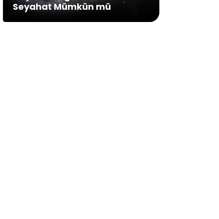
Seyahat Mümkün mü