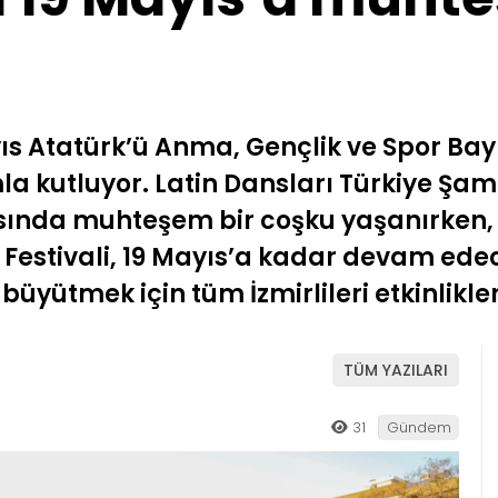
ıs Atatürk’ü Anma, Gençlik ve Spor Bayr
a kutluyor. Latin Dansları Türkiye Şamp
nda muhteşem bir coşku yaşanırken, 
Festivali, 19 Mayıs’a kadar devam edec
büyütmek için tüm İzmirlileri etkinlikle
TÜM YAZILARI
31
Gündem