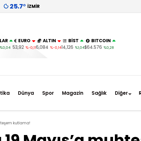
25.7
°
İZMIR
LAR
EURO
ALTIN
BİST
BITCOIN
53,92
6,084
14,126
$64.576
%0,04
%-0,11
%-0,14
%1,04
%0,28
itika
Dünya
Spor
Magazin
Sağlık
Diğer
hteşem kutlama!
a 19 Mayıs’a muht