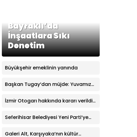
Bayraklı’da
İnşaatlara Sıkı
Denetim
Büyükşehir emeklinin yanında
Başkan Tugay’dan müjde: Yuvamız
İzmir’de aylık ücret 2 bin 500 TL’ye
indirildi
İzmir Otogarı hakkında kararı verildi:
İşletme hakkı Büyükşehir’e verildi
Seferihisar Belediyesi Yeni Parti’ye
katıldı
Galeri Alt, Karşıyaka’nın kültür