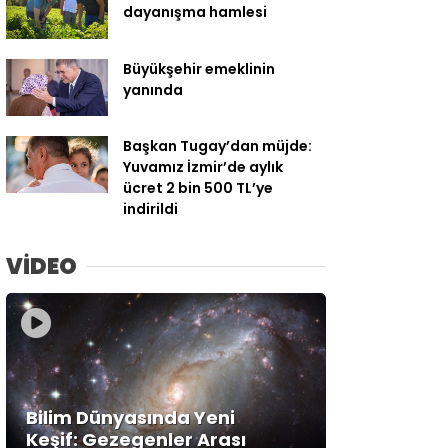
dayanışma hamlesi
Büyükşehir emeklinin
yanında
Başkan Tugay’dan müjde:
Yuvamız İzmir’de aylık
ücret 2 bin 500 TL’ye
indirildi
VİDEO
Bilim Dünyasında Yeni
Keşif: Gezegenler Arası