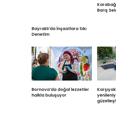
Karabağl
Barış Sel
Bayraklı’da İnşaatlara Sıkı
Denetim
Bornova’da doğal lezzetler
Karşıyak
halkla buluşuyor
yenileniy
güzelleş