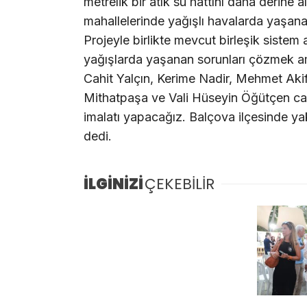
metrelik bir atık su hattını daha derine 
mahallelerinde yağışlı havalarda yaşana
Projeyle birlikte mevcut birleşik sistem
yağışlarda yaşanan sorunları çözmek a
Cahit Yalçın, Kerime Nadir, Mehmet Akif
Mithatpaşa ve Vali Hüseyin Öğütçen ca
imalatı yapacağız. Balçova ilçesinde yakl
dedi.
İLGİNİZİ
ÇEKEBİLİR