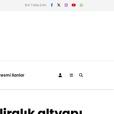
Bizi Takip Edin
Resmi İlanlar
iralık altyapı