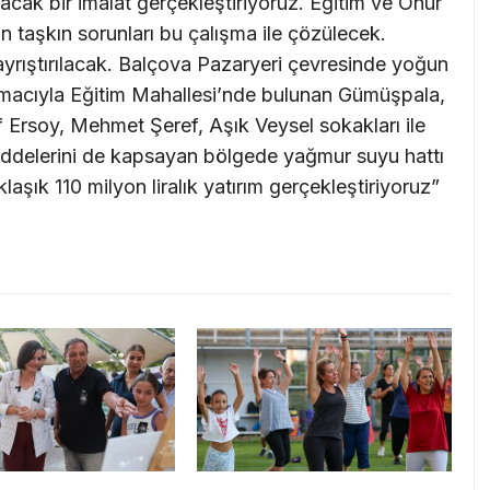
alacak bir imalat gerçekleştiriyoruz. Eğitim ve Onur
n taşkın sorunları bu çalışma ile çözülecek.
 ayrıştırılacak. Balçova Pazaryeri çevresinde yoğun
macıyla Eğitim Mahallesi’nde bulunan Gümüşpala,
 Ersoy, Mehmet Şeref, Aşık Veysel sokakları ile
ddelerini de kapsayan bölgede yağmur suyu hattı
aşık 110 milyon liralık yatırım gerçekleştiriyoruz”