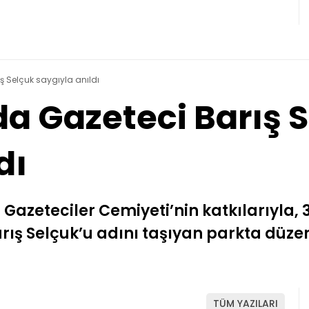
ş Selçuk saygıyla anıldı
da Gazeteci Barış 
dı
 Gazeteciler Cemiyeti’nin katkılarıyla, 
arış Selçuk’u adını taşıyan parkta dü
TÜM YAZILARI