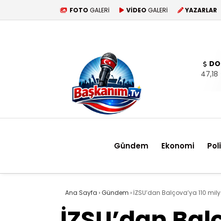
FOTO
GALERİ
VİDEO
GALERİ
YAZARLAR
DO
47,18
Gündem
Ekonomi
Pol
Ana Sayfa
›
Gündem
›
İZSU’dan Balçova’ya 110 milyon
İZSU’dan Balç