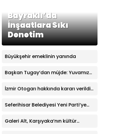
Bayraklı’da
İnşaatlara Sıkı
Denetim
Büyükşehir emeklinin yanında
Başkan Tugay’dan müjde: Yuvamız
İzmir’de aylık ücret 2 bin 500 TL’ye
indirildi
İzmir Otogarı hakkında kararı verildi:
İşletme hakkı Büyükşehir’e verildi
Seferihisar Belediyesi Yeni Parti’ye
katıldı
Galeri Alt, Karşıyaka’nın kültür
yaşamına değer katıyor