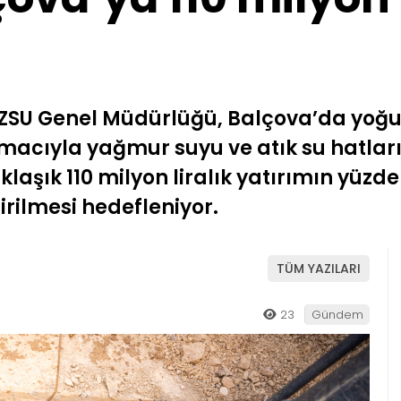
i İZSU Genel Müdürlüğü, Balçova’da yo
macıyla yağmur suyu ve atık su hatları
aklaşık 110 milyon liralık yatırımın yüz
tirilmesi hedefleniyor.
TÜM YAZILARI
23
Gündem