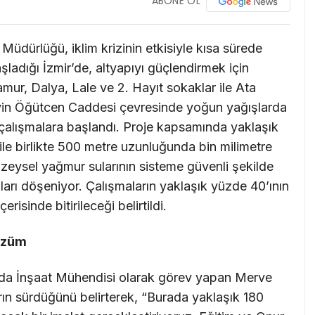
ABONE OL
üdürlüğü, iklim krizinin etkisiyle kısa sürede
ladığı İzmir’de, altyapıyı güçlendirmek için
amur, Dalya, Lale ve 2. Hayıt sokaklar ile Ata
in Öğütcen Caddesi çevresinde yoğun yağışlarda
 çalışmalara başlandı. Proje kapsamında yaklaşık
le birlikte 500 metre uzunluğunda bin milimetre
yüzeysel yağmur sularının sisteme güvenli şekilde
ları döşeniyor. Çalışmaların yaklaşık yüzde 40’ının
risinde bitirileceği belirtildi.
özüm
nda İnşaat Mühendisi olarak görev yapan Merve
ın sürdüğünü belirterek, “Burada yaklaşık 180