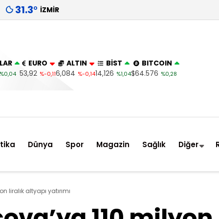
31.3
°
İZMIR
LAR
EURO
ALTIN
BİST
BITCOIN
53,92
6,084
14,126
$64.576
%0,04
%-0,11
%-0,14
%1,04
%0,28
itika
Dünya
Spor
Magazin
Sağlık
Diğer
 liralık altyapı yatırımı
ova’ya 110 milyon l