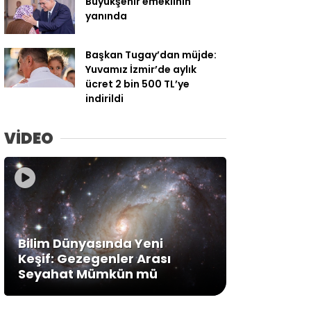
Büyükşehir emeklinin
yanında
Başkan Tugay’dan müjde:
Yuvamız İzmir’de aylık
ücret 2 bin 500 TL’ye
indirildi
VİDEO
Bilim Dünyasında Yeni
Keşif: Gezegenler Arası
Seyahat Mümkün mü