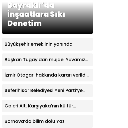
Bayraklı’da
İnşaatlara Sıkı
Denetim
Büyükşehir emeklinin yanında
Başkan Tugay’dan müjde: Yuvamız
İzmir’de aylık ücret 2 bin 500 TL’ye
indirildi
İzmir Otogarı hakkında kararı verildi:
İşletme hakkı Büyükşehir’e verildi
Seferihisar Belediyesi Yeni Parti’ye
katıldı
Galeri Alt, Karşıyaka’nın kültür
yaşamına değer katıyor
Bornova’da bilim dolu Yaz