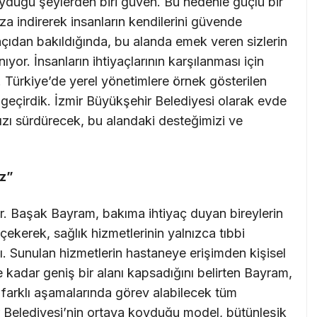
yduğu şeylerden biri güven. Bu nedenle güçlü bir
za indirerek insanların kendilerini güvende
açıdan bakıldığında, bu alanda emek veren sizlerin
or. İnsanların ihtiyaçlarının karşılanması için
. Türkiye’de yerel yönetimlere örnek gösterilen
geçirdik. İzmir Büyükşehir Belediyesi olarak evde
ızı sürdürecek, bu alandaki desteğimizi ve
z”
. Başak Bayram, bakıma ihtiyaç duyan bireylerin
çekerek, sağlık hizmetlerinin yalnızca tıbbi
dı. Sunulan hizmetlerin hastaneye erişimden kişisel
e kadar geniş bir alanı kapsadığını belirten Bayram,
 farklı aşamalarında görev alabilecek tüm
r Belediyesi’nin ortaya koyduğu model, bütünleşik