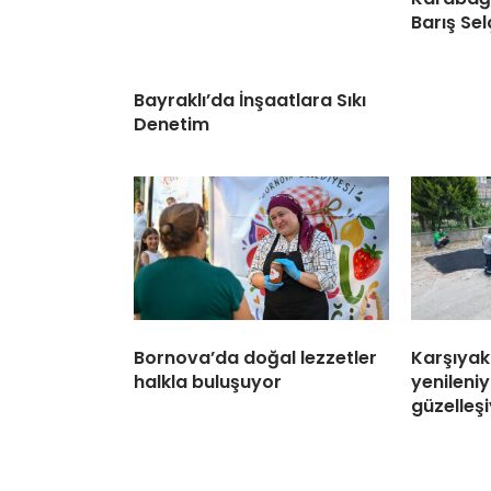
Barış Sel
Bayraklı’da İnşaatlara Sıkı
Denetim
Bornova’da doğal lezzetler
Karşıyak
halkla buluşuyor
yenileniy
güzelleş