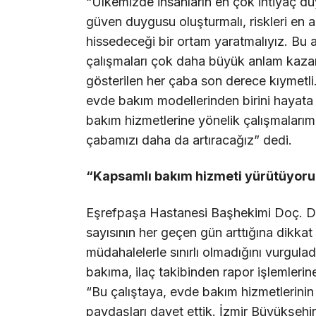
“Ülkemizde insanların en çok ihtiyaç du
güven duygusu oluşturmalı, riskleri en a
hissedeceği bir ortam yaratmalıyız. Bu 
çalışmaları çok daha büyük anlam kazanıy
gösterilen her çaba son derece kıymetli
evde bakım modellerinden birini hayata 
bakım hizmetlerine yönelik çalışmalarım
çabamızı daha da artıracağız” dedi.
“Kapsamlı bakım hizmeti yürütüyoru
Eşrefpaşa Hastanesi Başhekimi Doç. Dr
sayısının her geçen gün arttığına dikkat 
müdahalelerle sınırlı olmadığını vurgula
bakıma, ilaç takibinden rapor işlemlerin
“Bu çalıştaya, evde bakım hizmetlerinin
paydaşları davet ettik. İzmir Büyükşehi