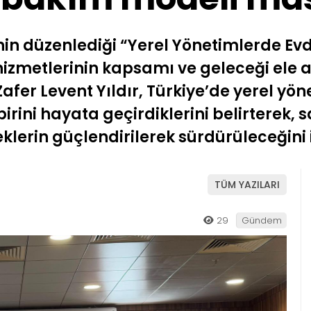
’nin düzenlediği “Yerel Yönetimlerde Ev
izmetlerinin kapsamı ve geleceği ele al
Zafer Levent Yıldır, Türkiye’de yerel yö
ini hayata geçirdiklerini belirterek, s
erin güçlendirilerek sürdürüleceğini i
TÜM YAZILARI
29
Gündem