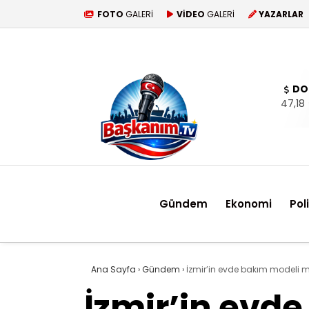
FOTO
GALERİ
VİDEO
GALERİ
YAZARLAR
DO
47,18
Gündem
Ekonomi
Pol
Ana Sayfa
›
Gündem
›
İzmir’in evde bakım modeli m
İzmir’in evd