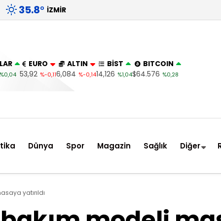
35.8
°
İZMIR
LAR
EURO
ALTIN
BİST
BITCOIN
53,92
6,084
14,126
$64.576
%0,04
%-0,11
%-0,14
%1,04
%0,28
itika
Dünya
Spor
Magazin
Sağlık
Diğer
asaya yatırıldı
e bakım modeli mas