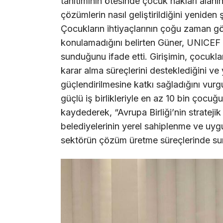
tanıtımının ötesinde çocuk hakları alanın
çözümlerin nasıl geliştirildiğini yeniden 
Çocukların ihtiyaçlarının çoğu zaman g
konulamadığını belirten Güner, UNICEF 
sunduğunu ifade etti. Girişimin, çocukları
karar alma süreçlerini desteklediğini ve
güçlendirilmesine katkı sağladığını vurgu
güçlü iş birlikleriyle en az 10 bin çocuğu
kaydederek, “Avrupa Birliği’nin stratej
belediyelerinin yerel sahiplenme ve uygul
sektörün çözüm üretme süreçlerinde sun