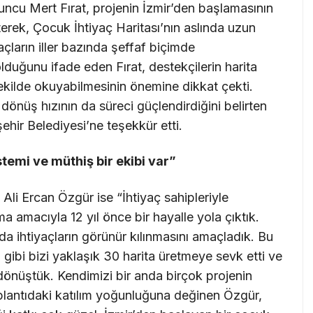
uncu Mert Fırat, projenin İzmir’den başlamasının
rterek, Çocuk İhtiyaç Haritası’nın aslında uzun
açların iller bazında şeffaf biçimde
olduğunu ifade eden Fırat, destekçilerin harita
 şekilde okuyabilmesinin önemine dikkat çekti.
 dönüş hızının da süreci güçlendirdiğini belirten
ehir Belediyesi’ne teşekkür etti.
temi ve müthiş bir ekibi var”
 Ali Ercan Özgür ise “İhtiyaç sahipleriyle
ma amacıyla 12 yıl önce bir hayalle yola çıktık.
da ihtiyaçların görünür kılınmasını amaçladık. Bu
sı gibi bizi yaklaşık 30 harita üretmeye sevk etti ve
dönüştük. Kendimizi bir anda birçok projenin
oplantıdaki katılım yoğunluğuna değinen Özgür,