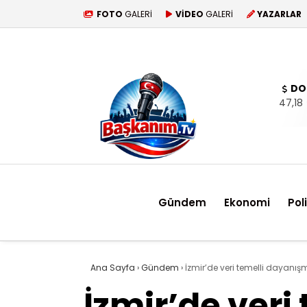
FOTO
GALERİ
VİDEO
GALERİ
YAZARLAR
DO
47,18
Gündem
Ekonomi
Pol
Ana Sayfa
›
Gündem
›
İzmir’de veri temelli dayanı
İzmir’de ver