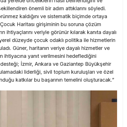
da yerelde önceliklerin nasıl belirlendiğini ve
şekillendiren önemli bir adım attıklarını söyledi.
örünmez kaldığını ve sistematik biçimde ortaya
Çocuk Haritası girişiminin bu soruna çözüm
n ihtiyaçlarını veriyle görünür kılarak kanıta dayalı
 yerel düzeyde çocuk odaklı politika ile hizmetlerin
ladı. Güner, haritanın veriye dayalı hizmetler ve
n ihtiyacına yanıt verilmesini hedeflediğini
ik desteği; İzmir, Ankara ve Gaziantep Büyükşehir
amadaki liderliği, sivil toplum kuruluşları ve özel
duğu katkılar bu başarının temelini oluşturacak.”