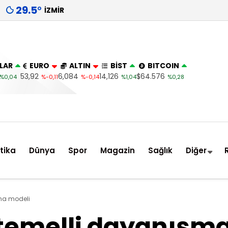
29.5
°
İZMIR
LAR
EURO
ALTIN
BİST
BITCOIN
53,92
6,084
14,126
$64.576
%0,04
%-0,11
%-0,14
%1,04
%0,28
itika
Dünya
Spor
Magazin
Sağlık
Diğer
şma modeli
i temelli dayanışm