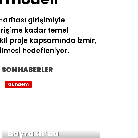
aritası girişimiyle
erişime kadar temel
tekli proje kapsamında İzmir,
ilmesi hedefleniyor.
SON HABERLER
Gündem
Bayraklı’da