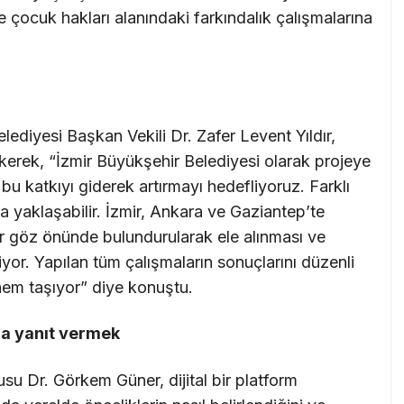
ve çocuk hakları alanındaki farkındalık çalışmalarına
ediyesi Başkan Vekili Dr. Zafer Levent Yıldır,
kerek, “İzmir Büyükşehir Belediyesi olarak projeye
 bu katkıyı giderek artırmayı hedefliyoruz. Farklı
la yaklaşabilir. İzmir, Ankara ve Gaziantep’te
lar göz önünde bulundurularak ele alınması ve
yor. Yapılan tüm çalışmaların sonuçlarını düzenli
em taşıyor” diye konuştu.
na yanıt vermek
u Dr. Görkem Güner, dijital bir platform