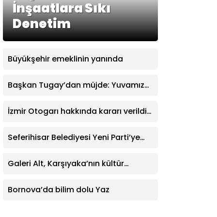
İnşaatlara Sıkı
Denetim
Büyükşehir emeklinin yanında
Başkan Tugay’dan müjde: Yuvamız
İzmir’de aylık ücret 2 bin 500 TL’ye
indirildi
İzmir Otogarı hakkında kararı verildi:
İşletme hakkı Büyükşehir’e verildi
Seferihisar Belediyesi Yeni Parti’ye
katıldı
Galeri Alt, Karşıyaka’nın kültür
yaşamına değer katıyor
Bornova’da bilim dolu Yaz