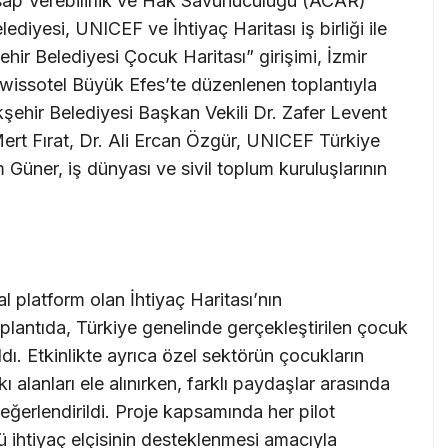
esap Verebilirlik ve Hak Savunuculuğu (ACAR)
diyesi, UNICEF ve İhtiyaç Haritası iş birliği ile
ir Belediyesi Çocuk Haritası” girişimi, İzmir
Swissotel Büyük Efes’te düzenlenen toplantıyla
kşehir Belediyesi Başkan Vekili Dr. Zafer Levent
 Mert Fırat, Dr. Ali Ercan Özgür, UNICEF Türkiye
Güner, iş dünyası ve sivil toplum kuruluşlarının
tal platform olan İhtiyaç Haritası’nın
 toplantıda, Türkiye genelinde gerçekleştirilen çocuk
ldı. Etkinlikte ayrıca özel sektörün çocukların
ı alanları ele alınırken, farklı paydaşlar arasında
rı değerlendirildi. Proje kapsamında her pilot
 ihtiyaç elçisinin desteklenmesi amacıyla