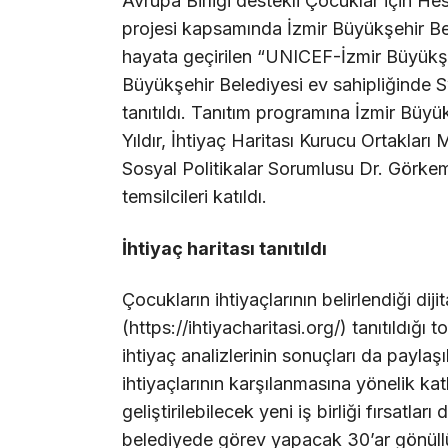
Avrupa Birliği destekli Çocuklar için H
projesi kapsamında İzmir Büyükşehir Bele
hayata geçirilen “UNICEF-İzmir Büyükşeh
Büyükşehir Belediyesi ev sahipliğinde 
tanıtıldı. Tanıtım programına İzmir Büyü
Yıldır, İhtiyaç Haritası Kurucu Ortakları
Sosyal Politikalar Sorumlusu Dr. Görkem 
temsilcileri katıldı.
İhtiyaç haritası tanıtıldı
Çocukların ihtiyaçlarının belirlendiği diji
(https://ihtiyacharitasi.org/) tanıtıldığı
ihtiyaç analizlerinin sonuçları da paylaşı
ihtiyaçlarının karşılanmasına yönelik katk
geliştirilebilecek yeni iş birliği fırsatla
belediyede görev yapacak 30’ar gönüllü