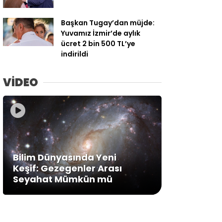
Başkan Tugay’dan müjde:
Yuvamız İzmir’de aylık
ücret 2 bin 500 TL’ye
indirildi
VİDEO
Bilim Dünyasında Yeni
Keşif: Gezegenler Arası
Seyahat Mümkün mü