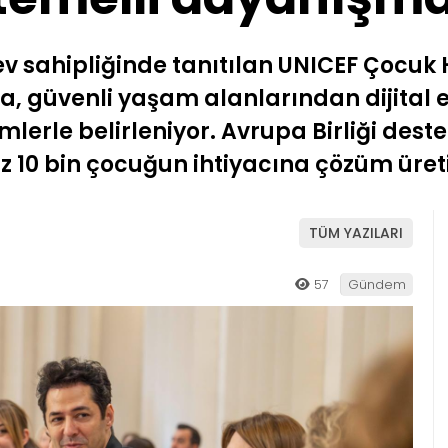
ev sahipliğinde tanıtılan UNICEF Çocuk H
a, güvenli yaşam alanlarından dijital 
emlerle belirleniyor. Avrupa Birliği des
z 10 bin çocuğun ihtiyacına çözüm üret
TÜM YAZILARI
57
Gündem