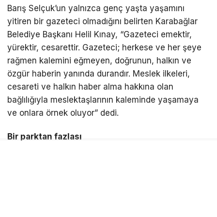
Barış Selçuk’un yalnızca genç yaşta yaşamını
yitiren bir gazeteci olmadığını belirten Karabağlar
Belediye Başkanı Helil Kınay, “Gazeteci emektir,
yürektir, cesarettir. Gazeteci; herkese ve her şeye
rağmen kalemini eğmeyen, doğrunun, halkın ve
özgür haberin yanında durandır. Meslek ilkeleri,
cesareti ve halkın haber alma hakkına olan
bağlılığıyla meslektaşlarının kaleminde yaşamaya
ve onlara örnek oluyor” dedi.
Bir parktan fazlası
Gazeteci Barış Selçuk Parkı’nın bir parktan daha
fazla anlam taşıdığını ifade eden Başkan Kınay,
“Kentler sadece binalardan ibaret değildir. Kentler;
kimliğiyle, kültürüyle, geçmişiyle ve değerleriyle
yaşar. Bu parkta Barış Selçuk’un adıyla birlikte