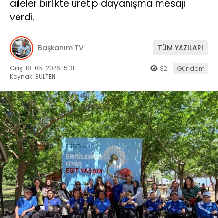
aileler birlikte üretip dayanışma mesajı
verdi.
Başkanım TV
TÜM YAZILARI
Giriş: 18-05-2026 15:31
32
Gündem
Kaynak: BULTEN