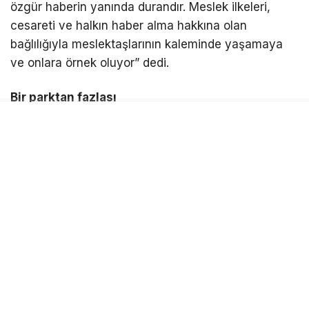
özgür haberin yanında durandır. Meslek ilkeleri,
cesareti ve halkın haber alma hakkına olan
bağlılığıyla meslektaşlarının kaleminde yaşamaya
ve onlara örnek oluyor” dedi.
Bir parktan fazlası
Gazeteci Barış Selçuk Parkı’nın bir parktan daha
fazla anlam taşıdığını ifade eden Başkan Kınay,
“Kentler sadece binalardan ibaret değildir. Kentler;
kimliğiyle, kültürüyle, geçmişiyle ve değerleriyle
yaşar. Bu parkta Barış Selçuk’un adıyla birlikte
emeği, cesareti, halkın haber alma özgürlüğü ve bu
uğurda ödenen bedeller de yaşamaya devam
ediyor” diye konuştu. Karabağlar ‘da değişim ve
dönüşümü yalnızca fiziksel yatırımlarla sınırlı
görmediklerini dile getiren Başkan Kınay,