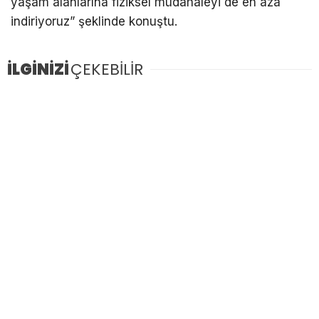
yaşam alanlarına fiziksel müdahaleyi de en aza
indiriyoruz” şeklinde konuştu.
İLGİNİZİ
ÇEKEBİLİR