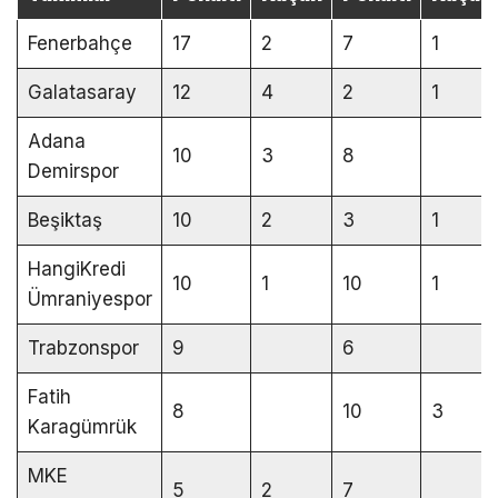
Fenerbahçe
17
2
7
1
Galatasaray
12
4
2
1
Adana
10
3
8
Demirspor
Beşiktaş
10
2
3
1
HangiKredi
10
1
10
1
Ümraniyespor
Trabzonspor
9
6
Fatih
8
10
3
Karagümrük
MKE
5
2
7