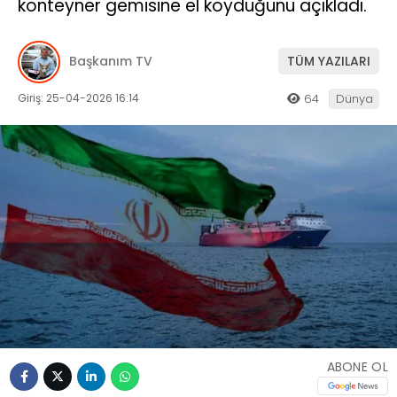
konteyner gemisine el koyduğunu açıkladı.
Başkanım TV
TÜM YAZILARI
Giriş: 25-04-2026 16:14
64
Dünya
ABONE OL