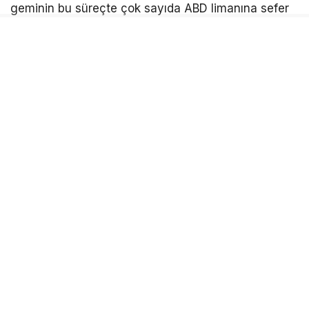
geminin bu süreçte çok sayıda ABD limanına sefer
gerçekleştirdiği ve rotasının şüpheli olduğu tespit
edildi.
‘UYARILARA ALDIRIŞ ETMEDİ’
Devrim Muhafızları’ndan yapılan açıklamada,
geminin denizcilik kurallarını defalarca ihlal ettiği ve
navigasyon sistemlerini manipüle ettiği öne sürüldü.
Yapılan uyarılara rağmen rotasını değiştirmeyen ve
dur ihtarına uymayan gemiye, düzenlenen
operasyonla müdahale edildiği ve geminin İran
kıyılarına çekildiği kaydedildi.
İran makamları, geminin kargo ve belgeleri
üzerindeki detaylı incelemenin sürdüğünü
belirtirken; bu hamle, Washington’ın uyguladığı