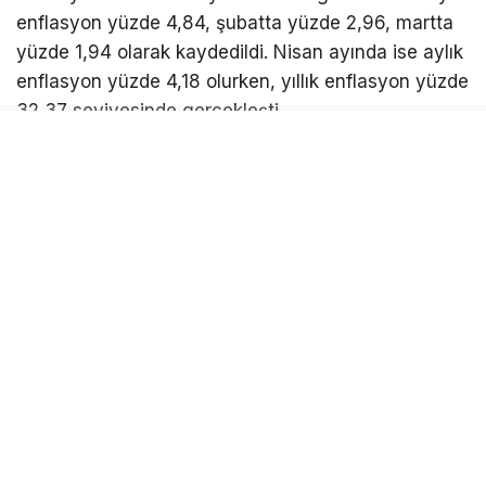
enflasyon yüzde 4,84, şubatta yüzde 2,96, martta
yüzde 1,94 olarak kaydedildi. Nisan ayında ise aylık
enflasyon yüzde 4,18 olurken, yıllık enflasyon yüzde
32,37 seviyesinde gerçekleşti.
EMEKLİLERE EN AZ YÜZDE 14,64’LÜK ZAM
Böylece yılın ilk dört ayına ilişkin toplam enflasyon
oranı yüzde 14,64 oldu.
DÖRT AYLIK VERİYLE ZAM NE KADAR OLACAK?
20 bin TL aylık alan bir SSK ve Bağ-Kur emeklisi, ilk
dört aylık yüzde 14,64’lük artışa göre temmuz
ayında 22.928 TL maaş alacak.
SSK ve Bağ-Kur emeklileri 2026 yılının ilk yarısı için