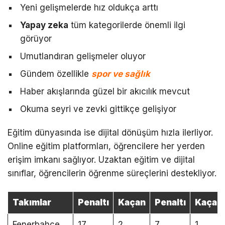
Yeni gelişmelerde hız oldukça arttı
Yapay zeka
tüm kategorilerde önemli ilgi
görüyor
Umutlandıran gelişmeler oluyor
Gündem özellikle
spor ve sağlık
Haber akışlarında güzel bir akıcılık mevcut
Okuma seyri ve zevki gittikçe gelişiyor
Eğitim dünyasında ise dijital dönüşüm hızla ilerliyor.
Online eğitim platformları, öğrencilere her yerden
erişim imkanı sağlıyor. Uzaktan eğitim ve dijital
sınıflar, öğrencilerin öğrenme süreçlerini destekliyor.
Takımlar
Penaltı
Kaçan
Penaltı
Kaçan
Fenerbahçe
17
2
7
1