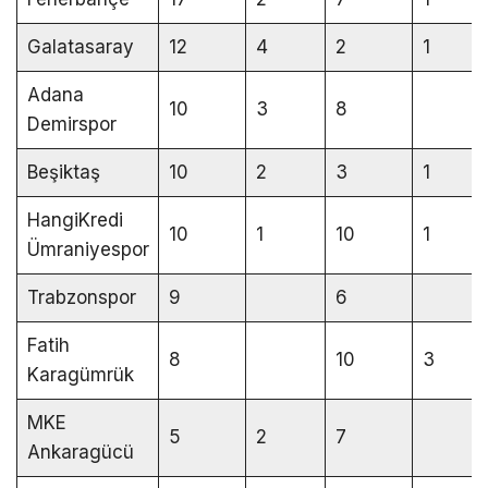
Galatasaray
12
4
2
1
Adana
10
3
8
Demirspor
Beşiktaş
10
2
3
1
HangiKredi
10
1
10
1
Ümraniyespor
Trabzonspor
9
6
Fatih
8
10
3
Karagümrük
MKE
5
2
7
Ankaragücü