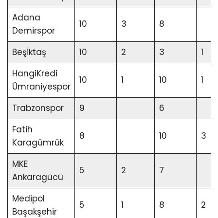
Adana
10
3
8
Demirspor
Beşiktaş
10
2
3
1
HangiKredi
10
1
10
1
Ümraniyespor
Trabzonspor
9
6
Fatih
8
10
3
Karagümrük
MKE
5
2
7
Ankaragücü
Medipol
5
1
8
2
Başakşehir