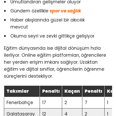
Umutlandıran gelişmeler oluyor
Gündem özellikle
spor ve sağlık
Haber akışlarında güzel bir akıcılık
mevcut
Okuma seyri ve zevki gittikçe gelişiyor
Eğitim dünyasında ise dijital dönüşüm hızla
ilerliyor. Online eğitim platformları, öğrencilere
her yerden erişim imkanı sağlıyor. Uzaktan
eğitim ve dijital sınıflar, öğrencilerin öğrenme
süreçlerini destekliyor.
Takımlar
Penaltı
Kaçan
Penaltı
Ka
Fenerbahçe
17
2
7
1
Galatasaray
12
4
2
1