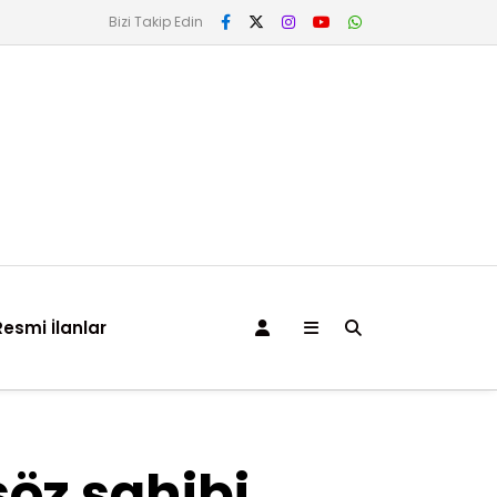
Bizi Takip Edin
Resmi İlanlar
söz sahibi