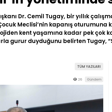
aşkanı Dr. Cemil Tugay, bir yıllık ça
 Çocuk Meclisi’nin kapanış oturumuna k
lojiden kent yaşamına kadar pek çok k
larla gurur duyduğunu belirten Tugay, 
TÜM YAZILARI
26
Gündem