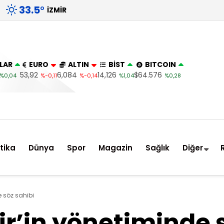
33.5
°
İZMIR
LAR
EURO
ALTIN
BİST
BITCOIN
53,92
6,084
14,126
$64.576
%0,04
%-0,11
%-0,14
%1,04
%0,28
itika
Dünya
Spor
Magazin
Sağlık
Diğer
e söz sahibi
r’in yönetiminde 