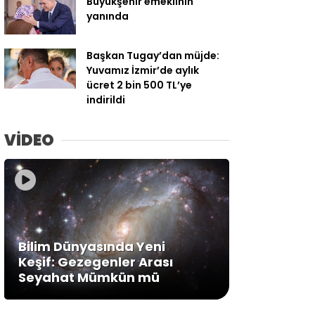
Büyükşehir emeklinin
yanında
Başkan Tugay’dan müjde:
Yuvamız İzmir’de aylık
ücret 2 bin 500 TL’ye
indirildi
VİDEO
Bilim Dünyasında Yeni
Keşif: Gezegenler Arası
Seyahat Mümkün mü