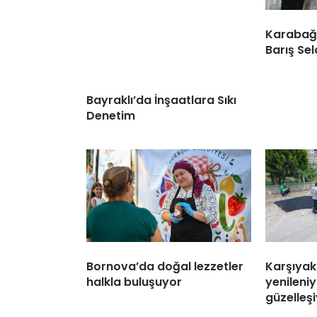
Karabağl
Barış Sel
Bayraklı’da İnşaatlara Sıkı
Denetim
Bornova’da doğal lezzetler
Karşıyak
halkla buluşuyor
yenileniy
güzelleş