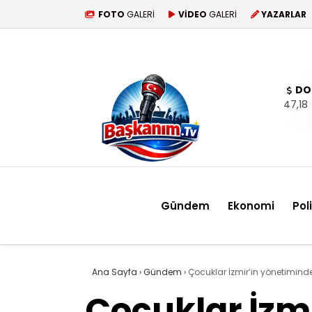
FOTO
GALERİ
VİDEO
GALERİ
YAZARLAR
DO
47,18
Gündem
Ekonomi
Pol
Ana Sayfa
›
Gündem
›
Çocuklar İzmir’in yönetimind
Çocuklar İzmi