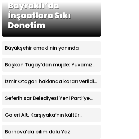
Bayraklı’da
İnşaatlara Sıkı
Denetim
Büyükşehir emeklinin yanında
Başkan Tugay’dan müjde: Yuvamız
İzmir’de aylık ücret 2 bin 500 TL’ye
indirildi
İzmir Otogarı hakkında kararı verildi:
İşletme hakkı Büyükşehir’e verildi
Seferihisar Belediyesi Yeni Parti’ye
katıldı
Galeri Alt, Karşıyaka’nın kültür
yaşamına değer katıyor
Bornova’da bilim dolu Yaz