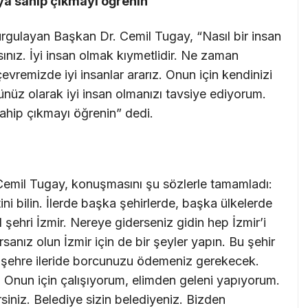
ya sahip çıkmayı öğrenin”
rgulayan Başkan Dr. Cemil Tugay, “Nasıl bir insan
nız. İyi insan olmak kıymetlidir. Ne zaman
çevremizde iyi insanlar ararız. Onun için kendinizi
nüz olarak iyi insan olmanızı tavsiye ediyorum.
ahip çıkmayı öğrenin” dedi.
Cemil Tugay, konuşmasını şu sözlerle tamamladı:
tini bilin. İlerde başka şehirlerde, başka ülkelerde
şehri İzmir. Nereye giderseniz gidin hep İzmir’i
anız olun İzmir için de bir şeyler yapın. Bu şehir
bu şehre ileride borcunuzu ödemeniz gerekecek.
 Onun için çalışıyorum, elimden geleni yapıyorum.
irsiniz. Belediye sizin belediyeniz. Bizden