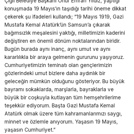
Çiğli Belediye Başkanı Onur Emrah Yıldız, yaptığı
konuşmada 19 Mayıs’ın taşıdığı tarihi öneme dikkat
çekerek şu ifadeleri kullandı; “19 Mayıs 1919, Gazi
Mustafa Kemal Atatürk’ün Samsun’a çıkarak
bağımsızlık meşalesini yaktığı, milletimizin kaderini
değiştiren en önemli dönüm noktalarından biridir.
Bugün burada aynı inanç, aynı umut ve aynı
kararlılıkla bir araya gelmenin gururunu yaşıyoruz.
Cumhuriyetimizin teminatı olan gençlerimizin
gözlerindeki umut bizlere daha aydınlık bir
geleceğin mümkün olduğunu gösteriyor. Bu büyük
bayramı sokaklarda, marşlarla, bayraklarla ve
büyük bir coşkuyla kutlayan tüm hemşehrilerime
teşekkür ediyorum. Başta Gazi Mustafa Kemal
Atatürk olmak üzere tüm kahramanlarımızı saygı,
minnet ve özlemle anıyorum. Yaşasın 19 Mayıs,
yaşasın Cumhuriyet.”