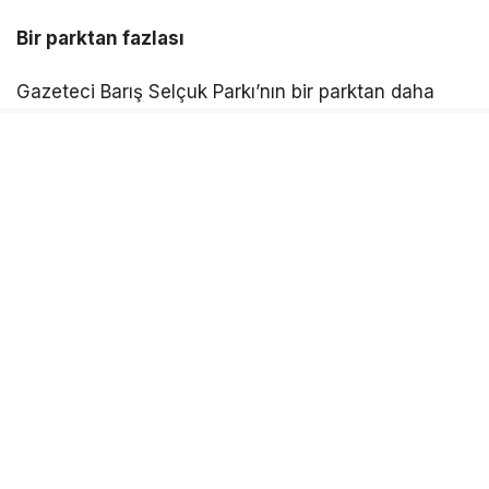
bağlılığıyla meslektaşlarının kaleminde yaşamaya
ve onlara örnek oluyor” dedi.
Bir parktan fazlası
Gazeteci Barış Selçuk Parkı’nın bir parktan daha
fazla anlam taşıdığını ifade eden Başkan Kınay,
“Kentler sadece binalardan ibaret değildir. Kentler;
kimliğiyle, kültürüyle, geçmişiyle ve değerleriyle
yaşar. Bu parkta Barış Selçuk’un adıyla birlikte
emeği, cesareti, halkın haber alma özgürlüğü ve bu
uğurda ödenen bedeller de yaşamaya devam
ediyor” diye konuştu. Karabağlar ‘da değişim ve
dönüşümü yalnızca fiziksel yatırımlarla sınırlı
görmediklerini dile getiren Başkan Kınay,
“Karabağlar ‘da değişimi yalnızca binalarla değil;
yaşamla, kültürle ve ortak değerlerimizle birlikte