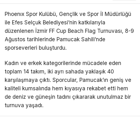
Phoenıx Spor Kulübü, Gençlik ve Spor İl Müdürlüğü
ile Efes Selçuk Belediyesi’nin katkılarıyla
düzenlenen İzmir FF Cup Beach Flag Turnuvası, 8-9
Ağustos tarihlerinde Pamucak Sahili’nde
sporseverleri buluşturdu.
Kadın ve erkek kategorilerinde mücadele eden
toplam 14 takım, iki ayrı sahada yaklaşık 40
karşılaşmaya çıktı. Sporcular, Pamucak’ın geniş ve
kaliteli kumsalında hem kıyasıya rekabet etti hem
de deniz ve güneşin tadını çıkararak unutulmaz bir
turnuva yaşadı.
PAMUCAK, BEACH FLAG FUTBOL İÇİN TERCİH
EDİLDİ