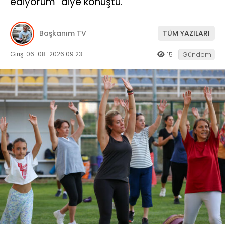
ediyorum” diye konuştu.
Başkanım TV
TÜM YAZILARI
Giriş: 06-08-2026 09:23
15
Gündem