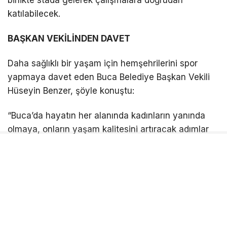
katılabilecek.
BAŞKAN VEKİLİNDEN DAVET
Daha sağlıklı bir yaşam için hemşehrilerini spor
yapmaya davet eden Buca Belediye Başkan Vekili
Hüseyin Benzer, şöyle konuştu:
“Buca’da hayatın her alanında kadınların yanında
olmaya, onların yaşam kalitesini artıracak adımlar
atmaya devam ediyoruz. Yaz boyunca açık
alanlarımızda hemşehrilerimizle yakaladığımız o
müthiş spor enerjisini, şimdi Buca Arena Stadı’mızın
geniş, ferah ve güvenli atmosferine taşıdık.
Amacımız kadınların günün yorgunluğunu ve
stresini atabilecekleri, sosyalleşerek güçlü bir
mahalle dayanışması kurabilecekleri keyifli bir alan