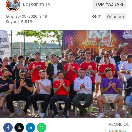
Başkanım TV
TÜM YAZILARI
Giriş: 20-05-2026 13:48
31
Gündem
Kaynak: BULTEN
ABONE OL