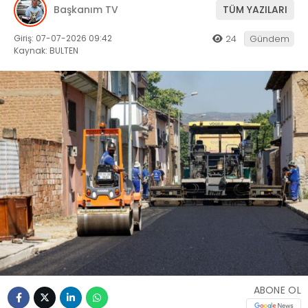
Başkanım TV
TÜM YAZILARI
Giriş: 07-07-2026 09:42
24
Gündem
Kaynak: BULTEN
ABONE OL