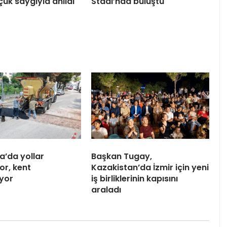
çuk saygıyla anıldı
Stadı’nda buluştu
a’da yollar
Başkan Tugay,
or, kent
Kazakistan’da İzmir için yeni
iyor
iş birliklerinin kapısını
araladı