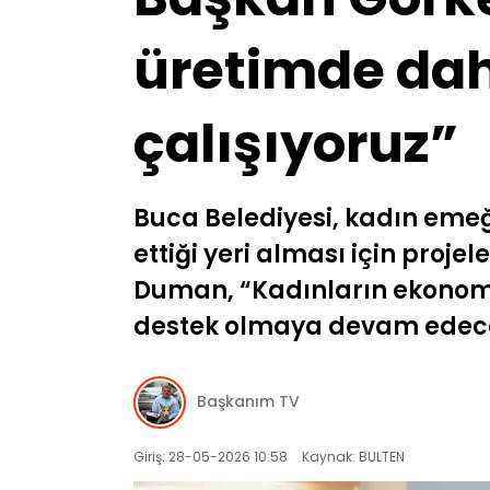
üretimde dah
çalışıyoruz”
Buca Belediyesi, kadın emeğ
ettiği yeri alması için pro
Duman, “Kadınların ekonomi
destek olmaya devam edece
Başkanım TV
Giriş: 28-05-2026 10:58
Kaynak: BULTEN