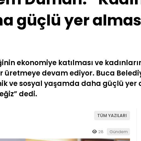
a güçlü yer alması
inin ekonomiye katılması ve kadınları
jeler üretmeye devam ediyor. Buca Bel
k ve sosyal yaşamda daha güçlü yer a
ğiz” dedi.
TÜM YAZILARI
28
Gündem