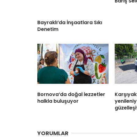
Barış Sel
Bayraklı’da İnşaatlara Sıkı
Denetim
Bornova’da doğal lezzetler
Karşıyak
halkla buluşuyor
yenileniy
güzelleş
YORUMLAR