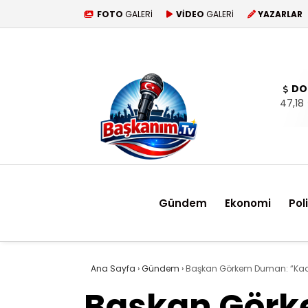
FOTO
GALERİ
VİDEO
GALERİ
YAZARLAR
DO
47,18
Gündem
Ekonomi
Pol
Ana Sayfa
›
Gündem
›
Başkan Görkem Duman: “Kadın
Başkan Görk