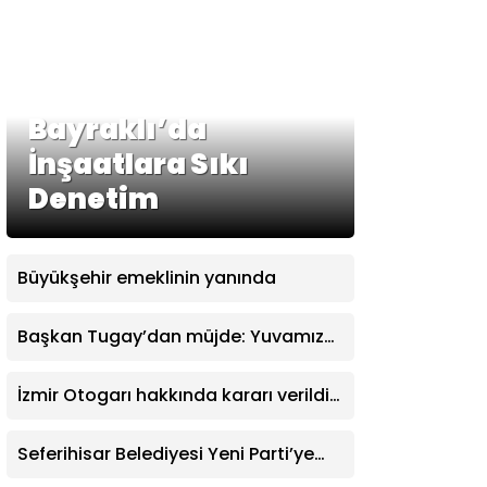
Bayraklı’da
İnşaatlara Sıkı
Denetim
Büyükşehir emeklinin yanında
Başkan Tugay’dan müjde: Yuvamız
İzmir’de aylık ücret 2 bin 500 TL’ye
indirildi
İzmir Otogarı hakkında kararı verildi:
İşletme hakkı Büyükşehir’e verildi
Seferihisar Belediyesi Yeni Parti’ye
katıldı