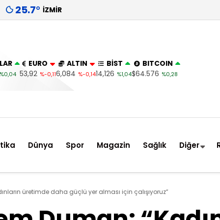
25.7
°
İZMIR
LAR
EURO
ALTIN
BİST
BITCOIN
53,92
6,084
14,126
$64.576
%0,04
%-0,11
%-0,14
%1,04
%0,28
itika
Dünya
Spor
Magazin
Sağlık
Diğer
ların üretimde daha güçlü yer alması için çalışıyoruz”
em Duman: “Kadın