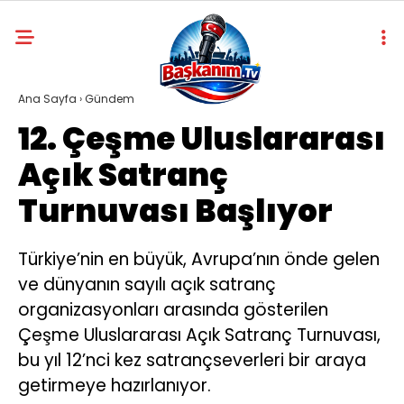
Ana Sayfa
›
Gündem
12. Çeşme Uluslararası
Açık Satranç
Turnuvası Başlıyor
Türkiye’nin en büyük, Avrupa’nın önde gelen
ve dünyanın sayılı açık satranç
organizasyonları arasında gösterilen
Çeşme Uluslararası Açık Satranç Turnuvası,
bu yıl 12’nci kez satrançseverleri bir araya
getirmeye hazırlanıyor.