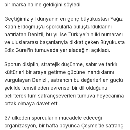
bir marka haline geldiğini söyledi.
Geçtiğimiz yıl dünyanın en genç büyükustası Yağız
Kaan Erdoğmuş’u sporcularla buluşturduklarını
hatırlatan Denizli, bu yıl ise Türkiye’nin iki numarası
ve uluslararası başarılarıyla dikkat çeken Büyükusta
Ediz Gürel’in turnuvada yer alacağını açıkladı.
Sporun disiplin, stratejik düşünme, sabır ve farklı
kültürleri bir araya getirme gücüne inandıklarını
vurgulayan Denizli, satrancın bu değerleri en güçlü
şekilde temsil eden evrensel bir dil olduğunu
belirterek tüm satrançseverleri turnuva heyecanına
ortak olmaya davet etti.
37 ülkeden sporcuların mücadele edeceği
organizasyon, bir hafta boyunca Çeşme’de satranç