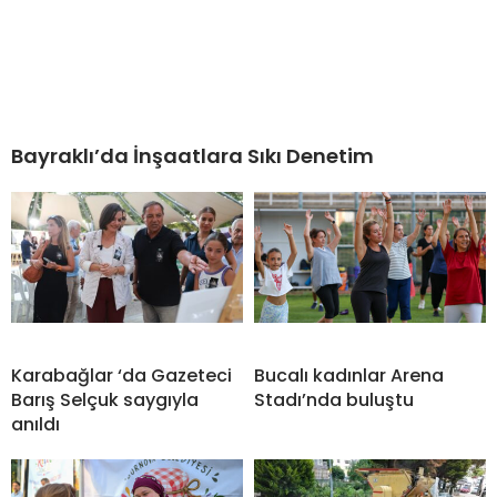
Bayraklı’da İnşaatlara Sıkı Denetim
Karabağlar ‘da Gazeteci
Bucalı kadınlar Arena
Barış Selçuk saygıyla
Stadı’nda buluştu
anıldı