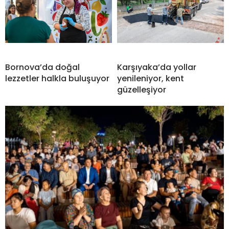
Bornova’da doğal
Karşıyaka’da yollar
lezzetler halkla buluşuyor
yenileniyor, kent
güzelleşiyor