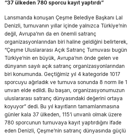
“37 ülkeden 780 sporcu kayıt yaptırdı”
Lansmanda konuşan Çeşme Belediye Başkanı Lal
Denizli, turnuvanın yıllar içinde yalnızca Türkiye’nin
değil, Avrupa’nın da en önemli satranç
organizasyonlarından biri haline geldiğini belirterek,
“Çeşme Uluslararası Açık Satranç Turnuvası bugün
Türkiye’nin en büyük, Avrupa’nın önde gelen ve
dünyanın sayılı açık satranç organizasyonlarından
biri konumunda. Geçtiğimiz yıl 4 kategoride 1017
sporcuyu ağırladık ve turnuva sonunda 8 norm ile 1
unvan elde edildi. Bu başarı, organizasyonumuzun
uluslararası satranç dünyasındaki değerini ortaya
koyuyor” dedi. Bu yıl kayıtların tamamlanmasına
günler kala 37 ülkeden, 115’i unvanlı olmak üzere
780 sporcunun turnuvaya kayıt yaptırdığını ifade
eden Denizli, Çeşme’nin satranç dünyasında güçlü