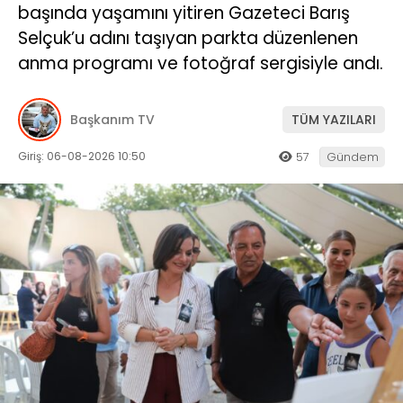
başında yaşamını yitiren Gazeteci Barış
Selçuk’u adını taşıyan parkta düzenlenen
anma programı ve fotoğraf sergisiyle andı.
Başkanım TV
TÜM YAZILARI
Giriş: 06-08-2026 10:50
57
Gündem