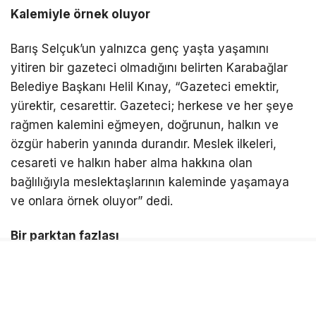
Kalemiyle örnek oluyor
Barış Selçuk’un yalnızca genç yaşta yaşamını
yitiren bir gazeteci olmadığını belirten Karabağlar
Belediye Başkanı Helil Kınay, “Gazeteci emektir,
yürektir, cesarettir. Gazeteci; herkese ve her şeye
rağmen kalemini eğmeyen, doğrunun, halkın ve
özgür haberin yanında durandır. Meslek ilkeleri,
cesareti ve halkın haber alma hakkına olan
bağlılığıyla meslektaşlarının kaleminde yaşamaya
ve onlara örnek oluyor” dedi.
Bir parktan fazlası
Gazeteci Barış Selçuk Parkı’nın bir parktan daha
fazla anlam taşıdığını ifade eden Başkan Kınay,
“Kentler sadece binalardan ibaret değildir. Kentler;